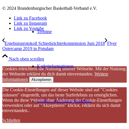
© 2024 Brandenburgischer Basketball-Verband e.V.
Link zu Facebook
Link zu Instagram
Link zu Youtube
Termine
Ergebnisprotokoll Schiedsrichterkommission Juni 2018
Flyer
Ostercamp 2019 in Potsdam
Nach oben scrollen
Kaderinformationen
Cookies erleichtern die Nutzung unserer Webseite. Mit der Nutzung
der Webseite erklärst du dich damit einverstanden.
Weitere
Informationen
Akzeptieren
Die Cookie-Einstellungen auf dieser Website sind auf "Cookies
zulassen" eingestellt, um das beste Surferlebnis zu ermöglichen.
Wenn du diese Website ohne Änderung der Cookie-Einstellungen
Landes- und Stützpunkttrainer
verwendest oder auf "Akzeptieren" klickst, erklärst du sich damit
einverstanden..
Schließen