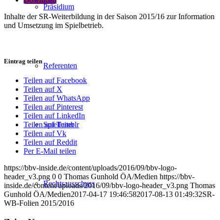
Präsidium
Inhalte der SR-Weiterbildung in der Saison 2015/16 zur Information
und Umsetzung im Spielbetrieb.
Eintrag teilen
Referenten
Teilen auf Facebook
Teilen auf X
Teilen auf WhatsApp
Teilen auf Pinterest
Teilen auf LinkedIn
Spielleiter
Teilen auf Tumblr
Teilen auf Vk
Teilen auf Reddit
Per E-Mail teilen
https://bbv-inside.de/content/uploads/2016/09/bbv-logo-
header_v3.png
0
0
Thomas Gunhold ÖA/Medien
https://bbv-
Rechtsausschuss
inside.de/content/uploads/2016/09/bbv-logo-header_v3.png
Thomas
Gunhold ÖA/Medien
2017-04-17 19:46:58
2017-08-13 01:49:32
SR-
WB-Folien 2015/2016