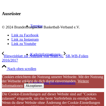
Ausrüster
Termine
© 2024 Brandenburgischer Basketball-Verband e.V.
Link zu Facebook
Link zu Instagram
Link zu Youtube
Kaderinformationen
Hinweisblatt zur Nutzung von Team SL
SR-WB-Folien
2016/2017
Nach oben scrollen
Cookies erleichtern die Nutzung unserer Webseite. Mit der Nutzung
der Webseite erklärst du dich damit einverstanden.
Weitere
Landes- und Stützpunkttrainer
Informationen
Akzeptieren
Die Cookie-Einstellungen auf dieser Website sind auf "Cookies
zulassen" eingestellt, um das beste Surferlebnis zu ermöglichen.
Wenn du diese Website ohne Änderung der Cookie-Einstellungen