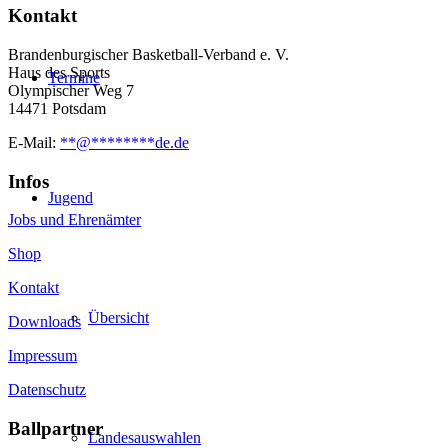
Kontakt
Brandenburgischer Basketball-Verband e. V.
Haus des Sports
Termine
Olympischer Weg 7
14471 Potsdam
E-Mail:
**
@
********
de.de
Infos
Jugend
Jobs und Ehrenämter
Shop
Kontakt
Übersicht
Downloads
Impressum
Datenschutz
Ballpartner
Landesauswahlen