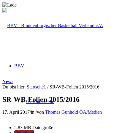
BBV
News
Du bist hier:
Startseite
1
/
SR-WB-Folien 2015/2016
SR-WB-Folien 2015/2016
Geschäftsstelle
17. April 2017
/
in
/
von
Thomas Gunhold ÖA/Medien
5.83 MB
Dateigröße
Download