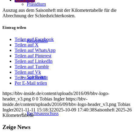
Präsidium
Auszug aus dem Saisonheft mit der Kilometertabelle für die
Abrechnung der Schiedsrichterkosten.
Eintrag teilen
Teilen auf Facebook
Referenten
Teilen auf X
Teilen auf WhatsApp
Teilen auf Pinterest
Teilen auf LinkedIn
Teilen auf Tumblr
Teilen auf Vk
Spielleiter
Teilen auf Reddit
Per E-Mail teilen
https://bbv-inside.de/content/uploads/2016/09/bbv-logo-
header_v3.png
0
0
Tobias Ingler
https://bbv-
inside.de/content/uploads/2016/09/bbv-logo-header_v3.png
Tobias
Ingler
2021-11-11 15:18:32
2025-10-09 17:40:38
Saisonheft 2025-26
Rechtsausschuss
Kilometertabelle
Zeige News