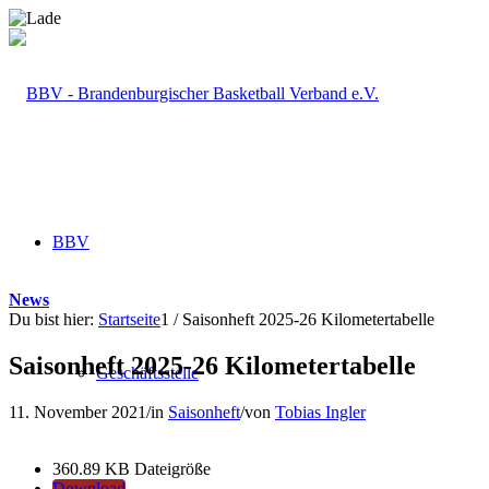
BBV
News
Du bist hier:
Startseite
1
/
Saisonheft 2025-26 Kilometertabelle
Saisonheft 2025-26 Kilometertabelle
Geschäftsstelle
11. November 2021
/
in
Saisonheft
/
von
Tobias Ingler
360.89 KB
Dateigröße
Download