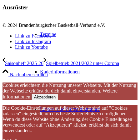
Ausrüster
© 2024 Brandenburgischer Basketball-Verband e.V.
Termine
Link zu Facebook
Link zu Instagram
Link zu Youtube
Saisonheft 2025-26
Spielbetrieb 2021/2022 unter Corona
Kaderinformationen
Nach oben scrollen
Cookies erleichtern die Nutzung unserer Webseite. Mit der Nutzung
der Webseite erklärst du dich damit einverstanden.
Weitere
Informationen
Akzeptieren
Die Cookie-Einstellungen auf dieser Website sind auf "Cookies
Landes- und Stützpunkttrainer
zulassen" eingestellt, um das beste Surferlebnis zu ermöglichen.
Wenn du diese Website ohne Änderung der Cookie-Einstellungen
verwendest oder auf "Akzeptieren" klickst, erklärst du sich damit
einverstanden..