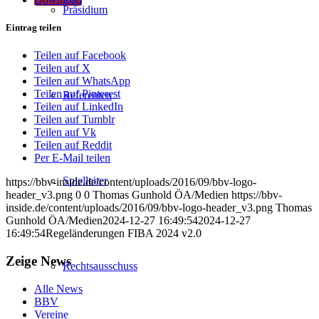
Präsidium
Eintrag teilen
Teilen auf Facebook
Teilen auf X
Teilen auf WhatsApp
Teilen auf Pinterest
Referenten
Teilen auf LinkedIn
Teilen auf Tumblr
Teilen auf Vk
Teilen auf Reddit
Per E-Mail teilen
Spielleiter
https://bbv-inside.de/content/uploads/2016/09/bbv-logo-
header_v3.png
0
0
Thomas Gunhold ÖA/Medien
https://bbv-
inside.de/content/uploads/2016/09/bbv-logo-header_v3.png
Thomas
Gunhold ÖA/Medien
2024-12-27 16:49:54
2024-12-27
16:49:54
Regeländerungen FIBA 2024 v2.0
Zeige News
Rechtsausschuss
Alle News
BBV
Vereine