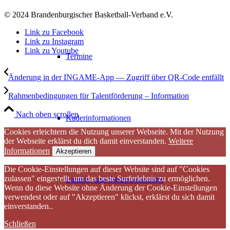
© 2024 Brandenburgischer Basketball-Verband e.V.
Link zu Facebook
Link zu Instagram
Link zu Youtube
Termine
Änderung in der INGAME-App — Zugriff über QR-Code entfällt
Rahmenbedingungen für Talentförderung – Information
Nach oben scrollen
Kaderinformationen
Cookies erleichtern die Nutzung unserer Webseite. Mit der Nutzung
der Webseite erklärst du dich damit einverstanden.
Weitere
Informationen
Akzeptieren
Die Cookie-Einstellungen auf dieser Website sind auf "Cookies
zulassen" eingestellt, um das beste Surferlebnis zu ermöglichen.
Landes- und Stützpunkttrainer
Wenn du diese Website ohne Änderung der Cookie-Einstellungen
verwendest oder auf "Akzeptieren" klickst, erklärst du sich damit
einverstanden..
Schließen