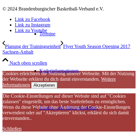
© 2024 Brandenburgischer Basketball-Verband e.V.
Link zu Facebook
Link zu Instagram
Link zu Youtube
Termine
Planung der Trainingseinheit
Flyer Youth Season Opening 2017
Sachsen-Anhalt
Nach oben scrollen
Kaderinformationen
Cookies erleichtern die Nutzung unserer Webseite. Mit der Nutzung
der Webseite erklärst du dich damit einverstanden.
Weitere
Informationen
Akzeptieren
Die Cookie-Einstellungen auf dieser Website sind auf "Cookies
zulassen" eingestellt, um das beste Surferlebnis zu ermöglichen.
Wenn du diese Website ohne Änderung der Cookie-Einstellungen
Landes- und Stützpunkttrainer
verwendest oder auf "Akzeptieren" klickst, erklärst du sich damit
einverstanden..
Schließen