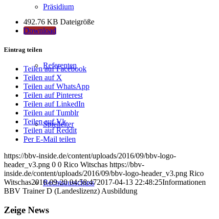
Präsidium
492.76 KB
Dateigröße
Download
Eintrag teilen
Referenten
Teilen auf Facebook
Teilen auf X
Teilen auf WhatsApp
Teilen auf Pinterest
Teilen auf LinkedIn
Teilen auf Tumblr
Teilen auf Vk
Spielleiter
Teilen auf Reddit
Per E-Mail teilen
https://bbv-inside.de/content/uploads/2016/09/bbv-logo-
header_v3.png
0
0
Rico Witschas
https://bbv-
inside.de/content/uploads/2016/09/bbv-logo-header_v3.png
Rico
Witschas
2016-09-20 04:58:47
2017-04-13 22:48:25
Informationen
Rechtsausschuss
BBV Trainer D (Landeslizenz) Ausbildung
Zeige News