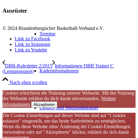
Ausrüster
© 2024 Brandenburgischer Basketball-Verband e.V.
Termine
Link zu Facebook
Link zu Instagram
Link zu Youtube
DBB-Rulesletter 2/2015
Informationen DBB Trainer C
Kaderinformationen
(Leistungssport)
Nach oben scrollen
Cookies erleichtern die Nutzung unserer Webseite. Mit der Nutzung
der Webseite erklärst du dich damit einverstanden.
Weitere
Informationen
Akzeptieren
Landes- und Stützpunkttrainer
Die Cookie-Einstellungen auf dieser Website sind auf "Cookies
zulassen" eingestellt, um das beste Surferlebnis zu ermöglichen.
Wenn du diese Website ohne Änderung der Cookie-Einstellungen
verwendest oder auf "Akzeptieren" klickst, erklärst du sich damit
einverstanden..