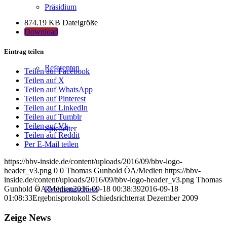
Präsidium
874.19 KB
Dateigröße
Download
Eintrag teilen
Referenten
Teilen auf Facebook
Teilen auf X
Teilen auf WhatsApp
Teilen auf Pinterest
Teilen auf LinkedIn
Teilen auf Tumblr
Teilen auf Vk
Spielleiter
Teilen auf Reddit
Per E-Mail teilen
https://bbv-inside.de/content/uploads/2016/09/bbv-logo-
header_v3.png
0
0
Thomas Gunhold ÖA/Medien
https://bbv-
inside.de/content/uploads/2016/09/bbv-logo-header_v3.png
Thomas
Gunhold ÖA/Medien
2016-09-18 00:38:39
2016-09-18
Rechtsausschuss
01:08:33
Ergebnisprotokoll Schiedsrichterrat Dezember 2009
Zeige News