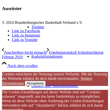
Ausrüster
© 2024 Brandenburgischer Basketball-Verband e.V.
Termine
Link zu Facebook
Link zu Instagram
Link zu Youtube
Anschreiben leicht gemacht
Ergebnisprotokoll Schiedsrichterrat
Kaderinformationen
Februar 2010
Nach oben scrollen
Cookies erleichtern die Nutzung unserer Webseite. Mit der Nutzung
der Webseite erklärst du dich damit einverstanden.
Weitere
Informationen
Akzeptieren
Landes- und Stützpunkttrainer
Die Cookie-Einstellungen auf dieser Website sind auf "Cookies
zulassen" eingestellt, um das beste Surferlebnis zu ermöglichen.
Wenn du diese Website ohne Änderung der Cookie-Einstellungen
verwendest oder auf "Akzeptieren" klickst, erklärst du sich damit
einverstanden..