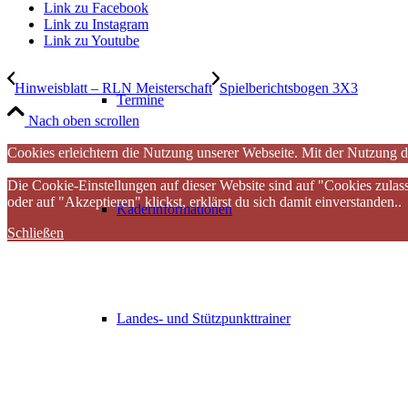
Link zu Facebook
Link zu Instagram
Link zu Youtube
Hinweisblatt – RLN Meisterschaft
Spielberichtsbogen 3X3
Termine
Nach oben scrollen
Cookies erleichtern die Nutzung unserer Webseite. Mit der Nutzung d
Die Cookie-Einstellungen auf dieser Website sind auf "Cookies zulas
oder auf "Akzeptieren" klickst, erklärst du sich damit einverstanden..
Kaderinformationen
Schließen
Landes- und Stützpunkttrainer