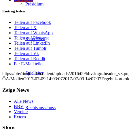
Präsidium
Eintrag teilen
Teilen auf Facebook
Teilen auf X
Teilen auf WhatsApp
Teilen auf Pinterest
Referenten
Teilen auf LinkedIn
Teilen auf Tumblr
Teilen auf Vk
Teilen auf Reddit
Per E-Mail teilen
Spielleiter
https://bbv-inside.de/content/uploads/2016/09/bbv-logo-header_v3.pn
ÖA/Medien
2017-07-09 14:03:07
2017-07-09 14:07:37
Ergebnisprotok
Zeige News
Alle News
BBV
Rechtsausschuss
Vereine
Extern
Shop