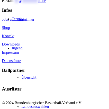
E-Mail:
**
@
********
de.de
Infos
Termine
Jobs und Ehrenämter
Shop
Kontakt
Downloads
Jugend
Impressum
Datenschutz
Ballpartner
Übersicht
Ausrüster
© 2024 Brandenburgischer Basketball-Verband e.V.
Landesauswahlen