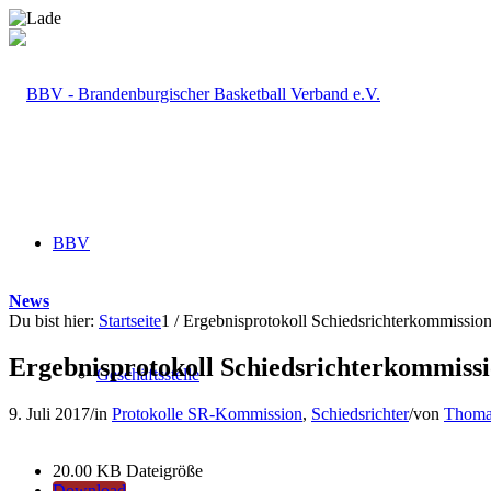
BBV
News
Du bist hier:
Startseite
1
/
Ergebnisprotokoll Schiedsrichterkommissio
Ergebnisprotokoll Schiedsrichterkommissi
Geschäftsstelle
9. Juli 2017
/
in
Protokolle SR-Kommission
,
Schiedsrichter
/
von
Thoma
20.00 KB
Dateigröße
Download