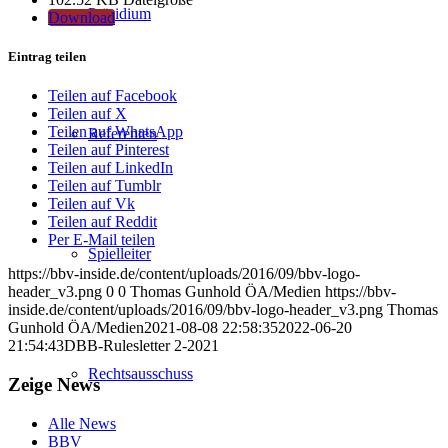
Präsidium
Download
Eintrag teilen
Teilen auf Facebook
Teilen auf X
Teilen auf WhatsApp
Referenten
Teilen auf Pinterest
Teilen auf LinkedIn
Teilen auf Tumblr
Teilen auf Vk
Teilen auf Reddit
Per E-Mail teilen
Spielleiter
https://bbv-inside.de/content/uploads/2016/09/bbv-logo-
header_v3.png
0
0
Thomas Gunhold ÖA/Medien
https://bbv-
inside.de/content/uploads/2016/09/bbv-logo-header_v3.png
Thomas
Gunhold ÖA/Medien
2021-08-08 22:58:35
2022-06-20
21:54:43
DBB-Rulesletter 2-2021
Rechtsausschuss
Zeige News
Alle News
BBV