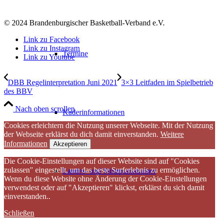
© 2024 Brandenburgischer Basketball-Verband e.V.
Link zu Facebook
Link zu Instagram
Termine
Link zu Youtube
DBB Regelinterpretation Juni 2021
3×3 Leitfaden im Spielbetrieb
des BBV
Nach oben scrollen
Kaderinformationen
Cookies erleichtern die Nutzung unserer Webseite. Mit der Nutzung
der Webseite erklärst du dich damit einverstanden.
Weitere
Informationen
Akzeptieren
Die Cookie-Einstellungen auf dieser Website sind auf "Cookies
zulassen" eingestellt, um das beste Surferlebnis zu ermöglichen.
Landes- und Stützpunkttrainer
Wenn du diese Website ohne Änderung der Cookie-Einstellungen
verwendest oder auf "Akzeptieren" klickst, erklärst du sich damit
einverstanden..
Schließen