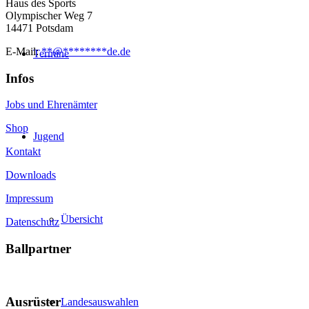
Haus des Sports
Olympischer Weg 7
14471 Potsdam
E-Mail:
**
@
********
de.de
Termine
Infos
Jobs und Ehrenämter
Shop
Jugend
Kontakt
Downloads
Impressum
Übersicht
Datenschutz
Ballpartner
Ausrüster
Landesauswahlen