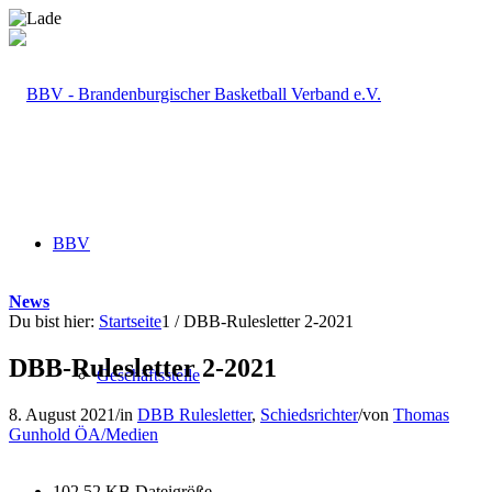
BBV
News
Du bist hier:
Startseite
1
/
DBB-Rulesletter 2-2021
DBB-Rulesletter 2-2021
Geschäftsstelle
8. August 2021
/
in
DBB Rulesletter
,
Schiedsrichter
/
von
Thomas
Gunhold ÖA/Medien
102.52 KB
Dateigröße