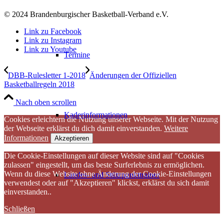
© 2024 Brandenburgischer Basketball-Verband e.V.
Link zu Facebook
Link zu Instagram
Link zu Youtube
Termine
DBB-Rulesletter 1-2018
Änderungen der Offiziellen
Basketballregeln 2018
Nach oben scrollen
Kaderinformationen
Cookies erleichtern die Nutzung unserer Webseite. Mit der Nutzung
der Webseite erklärst du dich damit einverstanden.
Weitere
Informationen
Akzeptieren
Die Cookie-Einstellungen auf dieser Website sind auf "Cookies
zulassen" eingestellt, um das beste Surferlebnis zu ermöglichen.
Wenn du diese Website ohne Änderung der Cookie-Einstellungen
Landes- und Stützpunkttrainer
verwendest oder auf "Akzeptieren" klickst, erklärst du sich damit
einverstanden..
Schließen