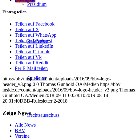
Präsidium
Eintrag teilen
Teilen auf Facebook
Teilen auf X
Teilen auf WhatsApp
Teilen auf Pinterest
Referenten
Teilen auf LinkedIn
Teilen auf Tumblr
Teilen auf Vk
Teilen auf Reddit
Per E-Mail teilen
Spielleiter
https://bbv-inside.de/content/uploads/2016/09/bbv-logo-
header_v3.png
0
0
Thomas Gunhold ÖA/Medien
https://bbv-
inside.de/content/uploads/2016/09/bbv-logo-header_v3.png
Thomas
Gunhold ÖA/Medien
2018-09-11 00:28:10
2019-08-14
20:01:40
DBB-Rulesletter 2-2018
Zeige News
Rechtsausschuss
Alle News
BBV
Vereine