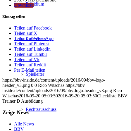
Präsidium
Download
Eintrag teilen
Teilen auf Facebook
Teilen auf X
Teilen auf WhatsApp
Referenten
Teilen auf Pinterest
Teilen auf LinkedIn
Teilen auf Tumblr
Teilen auf Vk
Teilen auf Reddit
Per E-Mail teilen
Spielleiter
https://bbv-inside.de/content/uploads/2016/09/bbv-logo-
header_v3.png
0
0
Rico Witschas
https://bbv-
inside.de/content/uploads/2016/09/bbv-logo-header_v3.png
Rico
Witschas
2016-09-20 05:03:50
2016-09-20 05:03:50
Checkliste BBV
Trainer D Ausbildung
Rechtsausschuss
Zeige News
Alle News
BBV