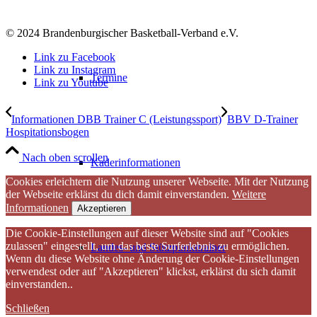
© 2024 Brandenburgischer Basketball-Verband e.V.
Link zu Facebook
Link zu Instagram
Termine
Link zu Youtube
Informationen DBB Trainer C (Leistungssport)
BBV D-Trainer
Hospitationsbogen
Nach oben scrollen
Kaderinformationen
Cookies erleichtern die Nutzung unserer Webseite. Mit der Nutzung
der Webseite erklärst du dich damit einverstanden.
Weitere
Informationen
Akzeptieren
Die Cookie-Einstellungen auf dieser Website sind auf "Cookies
zulassen" eingestellt, um das beste Surferlebnis zu ermöglichen.
Landes- und Stützpunkttrainer
Wenn du diese Website ohne Änderung der Cookie-Einstellungen
verwendest oder auf "Akzeptieren" klickst, erklärst du sich damit
einverstanden..
Schließen