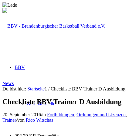
BBV
News
Du bist hier:
Startseite
1
/
Checkliste BBV Trainer D Ausbildung
Checkliste BBV Trainer D Ausbildung
Geschäftsstelle
20. September 2016
/
in
Fortbildungen
,
Ordnungen und Lizenzen
,
Trainer
/
von
Rico Witschas
293.79 KB
Dateigröße