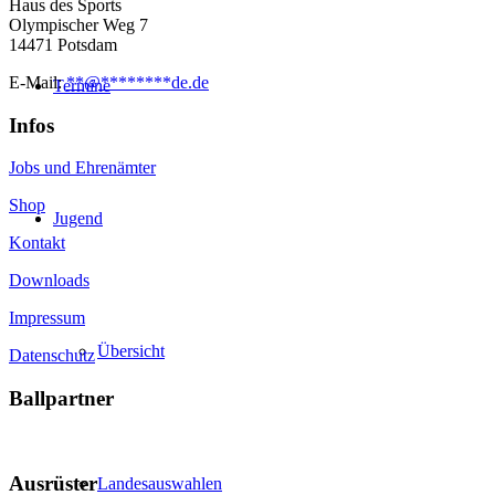
Haus des Sports
Olympischer Weg 7
14471 Potsdam
E-Mail:
**
@
********
de.de
Termine
Infos
Jobs und Ehrenämter
Shop
Jugend
Kontakt
Downloads
Impressum
Übersicht
Datenschutz
Ballpartner
Ausrüster
Landesauswahlen