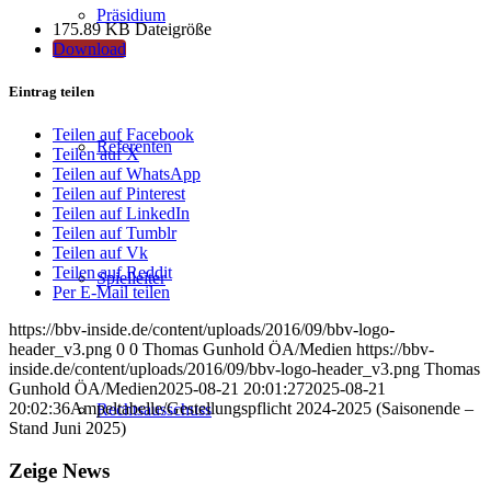
Präsidium
175.89 KB
Dateigröße
Download
Eintrag teilen
Teilen auf Facebook
Referenten
Teilen auf X
Teilen auf WhatsApp
Teilen auf Pinterest
Teilen auf LinkedIn
Teilen auf Tumblr
Teilen auf Vk
Teilen auf Reddit
Spielleiter
Per E-Mail teilen
https://bbv-inside.de/content/uploads/2016/09/bbv-logo-
header_v3.png
0
0
Thomas Gunhold ÖA/Medien
https://bbv-
inside.de/content/uploads/2016/09/bbv-logo-header_v3.png
Thomas
Gunhold ÖA/Medien
2025-08-21 20:01:27
2025-08-21
20:02:36
Ampeltabelle/Gestellungspflicht 2024-2025 (Saisonende –
Rechtsausschuss
Stand Juni 2025)
Zeige News