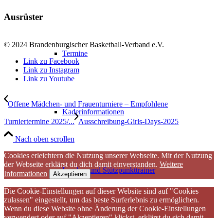
Ausrüster
© 2024 Brandenburgischer Basketball-Verband e.V.
Termine
Link zu Facebook
Link zu Instagram
Link zu Youtube
Offene Mädchen- und Frauenturniere – Empfohlene
Kaderinformationen
Turniertermine 2025/...
Ausschreibung-Girls-Days-2025
Nach oben scrollen
Cookies erleichtern die Nutzung unserer Webseite. Mit der Nutzung
der Webseite erklärst du dich damit einverstanden.
Weitere
Landes- und Stützpunkttrainer
Informationen
Akzeptieren
Die Cookie-Einstellungen auf dieser Website sind auf "Cookies
zulassen" eingestellt, um das beste Surferlebnis zu ermöglichen.
Wenn du diese Website ohne Änderung der Cookie-Einstellungen
verwendest oder auf "Akzeptieren" klickst, erklärst du sich damit