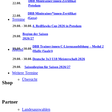
DBB Minitrainer:innen-Zertifikat
22.08.
Potsdam
DBB Minitrainer*innen-Zertifikat
22.08.
(Gera)
Termine
29.08. - 30.08.
4. RedHawks Cup 2026 in Potsdam
Beginn der Saison
29.08.
2026/27
DBB Trainer:innen C-Lizenzausbildung – Modul 2
29.08. - 30.08.
Jugend
(Halle (Saale))
29.08. - 30.08.
Deutsche 3x3 U18 Meisterschaft 2026
29.08.
Saisonbeginn für Saison 2026/27
Weitere Termine
Übersicht
Shop
Partner
Landesauswahlen