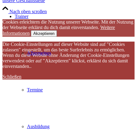
unsere Geschäftsstelle
Nach oben scrollen
Trainer
Cookies erleichtern die Nutzung unserer Webseite. Mit der Nutzung
der Webseite erklärst du dich damit einverstanden.
Weitere
Informationen
Akzeptieren
Die Cookie-Einstellungen auf dieser Website sind auf "Cookies
zulassen" eingestellt, um das beste Surferlebnis zu ermöglichen.
Allgemeines
Wenn du diese Website ohne Änderung der Cookie-Einstellungen
verwendest oder auf "Akzeptieren" klickst, erklärst du sich damit
einverstanden..
Schließen
Termine
Ausbildung