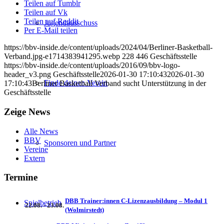
Teilen auf Tumblr
Teilen auf Vk
Teilen auf Reddit
Jugendausschuss
Per E-Mail teilen
https://bbv-inside.de/content/uploads/2024/04/Berliner-Basketball-
Verband.jpg-e1714383941295.webp
228
446
Geschäftsstelle
https://bbv-inside.de/content/uploads/2016/09/bbv-logo-
header_v3.png
Geschäftsstelle
2026-01-30 17:10:43
2026-01-30
Finde deinen Verein
17:10:43
Berliner Basketball Verband sucht Unterstützung in der
Geschäftsstelle
Zeige News
Alle News
BBV
Sponsoren und Partner
Vereine
Extern
Termine
DBB Trainer:innen C-Lizenzausbildung – Modul 1
Spielbetrieb
22.08. - 23.08.
(Wolmirstedt)