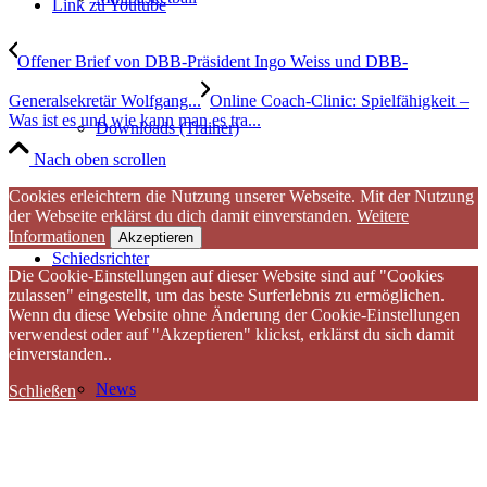
Link zu Youtube
Offener Brief von DBB-Präsident Ingo Weiss und DBB-
Generalsekretär Wolfgang...
Online Coach-Clinic: Spielfähigkeit –
Was ist es und wie kann man es tra...
Downloads (Trainer)
Nach oben scrollen
Cookies erleichtern die Nutzung unserer Webseite. Mit der Nutzung
der Webseite erklärst du dich damit einverstanden.
Weitere
Informationen
Akzeptieren
Schiedsrichter
Die Cookie-Einstellungen auf dieser Website sind auf "Cookies
zulassen" eingestellt, um das beste Surferlebnis zu ermöglichen.
Wenn du diese Website ohne Änderung der Cookie-Einstellungen
verwendest oder auf "Akzeptieren" klickst, erklärst du sich damit
einverstanden..
News
Schließen