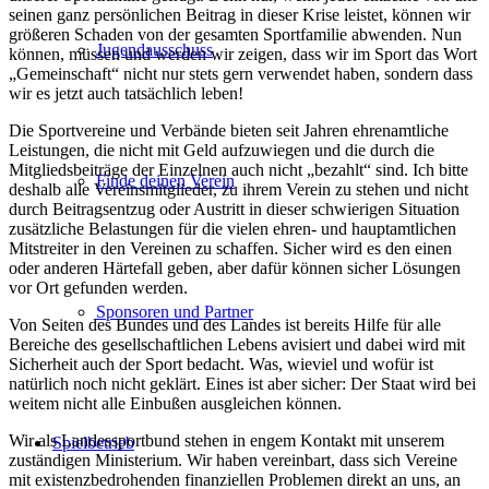
seinen ganz persönlichen Beitrag in dieser Krise leistet, können wir
größeren Schaden von der gesamten Sportfamilie abwenden. Nun
Jugendausschuss
können, müssen und werden wir zeigen, dass wir im Sport das Wort
„Gemeinschaft“ nicht nur stets gern verwendet haben, sondern dass
wir es jetzt auch tatsächlich leben!
Die Sportvereine und Verbände bieten seit Jahren ehrenamtliche
Leistungen, die nicht mit Geld aufzuwiegen und die durch die
Mitgliedsbeiträge der Einzelnen auch nicht „bezahlt“ sind. Ich bitte
Finde deinen Verein
deshalb alle Vereinsmitglieder, zu ihrem Verein zu stehen und nicht
durch Beitragsentzug oder Austritt in dieser schwierigen Situation
zusätzliche Belastungen für die vielen ehren- und hauptamtlichen
Mitstreiter in den Vereinen zu schaffen. Sicher wird es den einen
oder anderen Härtefall geben, aber dafür können sicher Lösungen
vor Ort gefunden werden.
Sponsoren und Partner
Von Seiten des Bundes und des Landes ist bereits Hilfe für alle
Bereiche des gesellschaftlichen Lebens avisiert und dabei wird mit
Sicherheit auch der Sport bedacht. Was, wieviel und wofür ist
natürlich noch nicht geklärt. Eines ist aber sicher: Der Staat wird bei
weitem nicht alle Einbußen ausgleichen können.
Wir als Landessportbund stehen in engem Kontakt mit unserem
Spielbetrieb
zuständigen Ministerium. Wir haben vereinbart, dass sich Vereine
mit existenzbedrohenden finanziellen Problemen direkt an uns, an