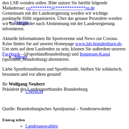
den LSB wenden sollen. Bitte nutzen Sie hierfür folgende
Mailadresse:
co
*********
@
*************
rg.de
Gemeinsam mit der Landesregierung werden wir wichtige
punktuelle Hilfe organisieren. Über das genaue Prozedere werden
Termine
wir die Mitglieder nach Abstimmung mit der Landesregierung
informieren.
Aktuelle Informationen für Sportvereine und News zur Corona-
Krise finden Sie auf unserer Homepage
www.lsb-brandenburg.de
.
Um stets auf dem Laufenden zu sein, können Sie außerdem unseren
Facebook
– (@sportlandbrandenburg) und
Instagram-Kanal
Jugend
(sportland_brandenburg) abonnieren.
Liebe Sportfreundinnen und Sportfreunde, bleiben Sie solidarisch,
besonnen und vor allem gesund!
Ihr
Wolfgang Neubert
Präsident des Landessportbundes Brandenburg
Übersicht
Quelle: Brandenburgisches Sportjournal – Sondernewsletter
Eintrag teilen
Landesauswahlen