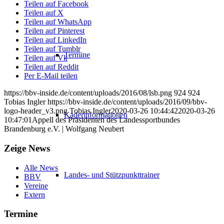
Teilen auf Facebook
Teilen auf X
Teilen auf WhatsApp
Teilen auf Pinterest
Teilen auf LinkedIn
Teilen auf Tumblr
Termine
Teilen auf Vk
Teilen auf Reddit
Per E-Mail teilen
https://bbv-inside.de/content/uploads/2016/08/lsb.png
924
924
Tobias Ingler
https://bbv-inside.de/content/uploads/2016/09/bbv-
logo-header_v3.png
Tobias Ingler
2020-03-26 10:44:42
2020-03-26
Kaderinformationen
10:47:01
Appell des Präsidenten des Landessportbundes
Brandenburg e.V. | Wolfgang Neubert
Zeige News
Alle News
Landes- und Stützpunkttrainer
BBV
Vereine
Extern
Termine