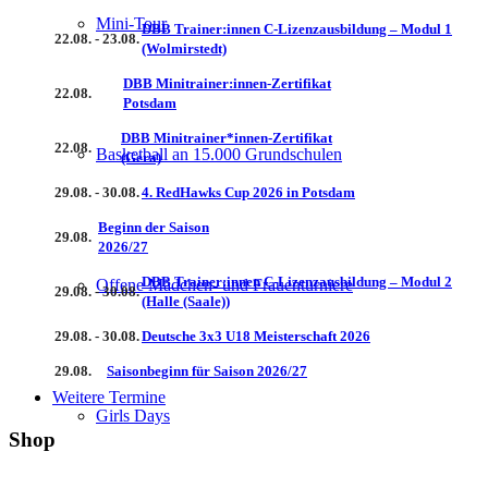
Mini-Tour
DBB Trainer:innen C-Lizenzausbildung – Modul 1
22.08. - 23.08.
(Wolmirstedt)
DBB Minitrainer:innen-Zertifikat
22.08.
Potsdam
DBB Minitrainer*innen-Zertifikat
22.08.
Basketball an 15.000 Grundschulen
(Gera)
29.08. - 30.08.
4. RedHawks Cup 2026 in Potsdam
Beginn der Saison
29.08.
2026/27
DBB Trainer:innen C-Lizenzausbildung – Modul 2
Offene Mädchen- und Frauenturniere
29.08. - 30.08.
(Halle (Saale))
29.08. - 30.08.
Deutsche 3x3 U18 Meisterschaft 2026
29.08.
Saisonbeginn für Saison 2026/27
Weitere Termine
Girls Days
Shop