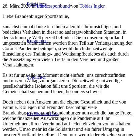
Präsidium
26. März 2020
/
in
Landessportbund
/
von
Tobias Ingler
Liebe Brandenburger Sportfamilie,
zunächst einmal danke ich Ihnen allen für Ihr umsichtiges und
bedachtes Verhalten in dieser so außergewöhnlichen Situation, in
der sich unsere Welt derzeit befindet. Die in unserem Sportland
Referenten
umgesetzten Maßnahmen werden ihren Teil zur Verlangsamung der
Corona-Pandemie beitragen, sowohl durch die zeitweilige
Einstellung des Trainings- und Wettkampfbetriebes als auch durch
die Aussetzung von vielen Treffs in den Vereinen und großen
Veranstaltungen.
Es ist für uns alle im Moment nicht einfach, uns zurechtzufinden
Spielleiter
und unseren Alltag zu organisieren. Die zeitweilig notwendige
gesellschaftliche Isolation fällt uns Sportlern, die wir die
Gemeinschaft suchen und leben, besonders schwer.
Doch neben den Ängsten um die eigene Gesundheit und die von
Familie, Kollegen und Freunden beschäftigt viele
Brandenburgerinnen und Brandenburger nun auch die bange Frage,
Rechtsausschuss
welche finanziellen Auswirkungen die Pandemie auf ihr
Unternehmen, ihren Verein und auf jeden einzelnen von uns haben
werden. Umso mehr ist die Solidarität und ein fairer Umgang in
unserer Sportfamilie gefragt. Denn nur, wenn jeder einzelne von uns