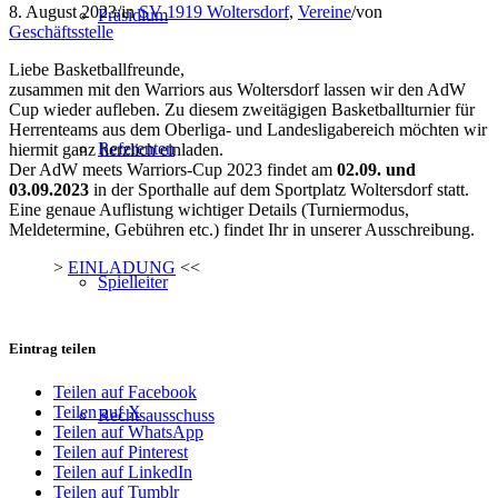
8. August 2023
/
in
SV 1919 Woltersdorf
,
Vereine
/
von
Präsidium
Geschäftsstelle
Liebe Basketballfreunde,
zusammen mit den Warriors aus Woltersdorf lassen wir den AdW
Cup wieder aufleben. Zu diesem zweitägigen Basketballturnier für
Herrenteams aus dem Oberliga- und Landesligabereich möchten wir
Referenten
hiermit ganz herzlich einladen.
Der AdW meets Warriors-Cup 2023 findet am
02.09. und
03.09.2023
in der Sporthalle auf dem Sportplatz Woltersdorf statt.
Eine genaue Auflistung wichtiger Details (Turniermodus,
Meldetermine, Gebühren etc.) findet Ihr in unserer Ausschreibung.
>
EINLADUNG
<<
Spielleiter
Eintrag teilen
Teilen auf Facebook
Teilen auf X
Rechtsausschuss
Teilen auf WhatsApp
Teilen auf Pinterest
Teilen auf LinkedIn
Teilen auf Tumblr