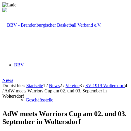
BBV
News
Du bist hier:
Startseite
1
/
News
2
/
Vereine
3
/
SV 1919 Woltersdorf
4
/
AdW meets Warriors Cup am 02. und 03. September in
Woltersdorf
Geschäftsstelle
AdW meets Warriors Cup am 02. und 03.
September in Woltersdorf