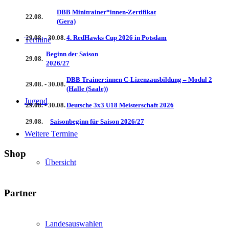
DBB Minitrainer*innen-Zertifikat
22.08.
(Gera)
29.08. - 30.08.
4. RedHawks Cup 2026 in Potsdam
Termine
Beginn der Saison
29.08.
2026/27
DBB Trainer:innen C-Lizenzausbildung – Modul 2
29.08. - 30.08.
(Halle (Saale))
Jugend
29.08. - 30.08.
Deutsche 3x3 U18 Meisterschaft 2026
29.08.
Saisonbeginn für Saison 2026/27
Weitere Termine
Shop
Übersicht
Partner
Landesauswahlen