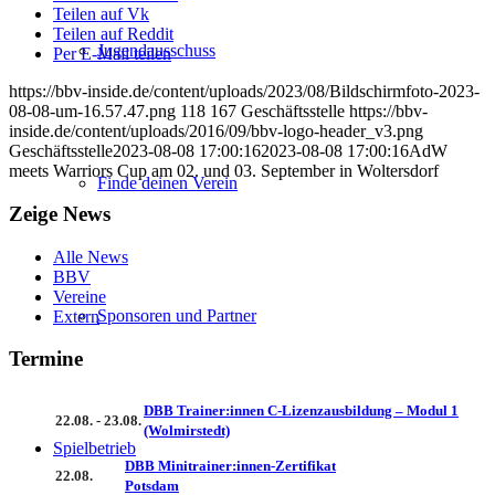
Teilen auf Vk
Teilen auf Reddit
Jugendausschuss
Per E-Mail teilen
https://bbv-inside.de/content/uploads/2023/08/Bildschirmfoto-2023-
08-08-um-16.57.47.png
118
167
Geschäftsstelle
https://bbv-
inside.de/content/uploads/2016/09/bbv-logo-header_v3.png
Geschäftsstelle
2023-08-08 17:00:16
2023-08-08 17:00:16
AdW
meets Warriors Cup am 02. und 03. September in Woltersdorf
Finde deinen Verein
Zeige News
Alle News
BBV
Vereine
Sponsoren und Partner
Extern
Termine
DBB Trainer:innen C-Lizenzausbildung – Modul 1
22.08. - 23.08.
(Wolmirstedt)
Spielbetrieb
DBB Minitrainer:innen-Zertifikat
22.08.
Potsdam