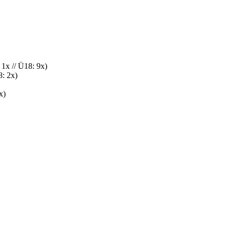
 1x // Ü18: 9x)
8: 2x)
x)