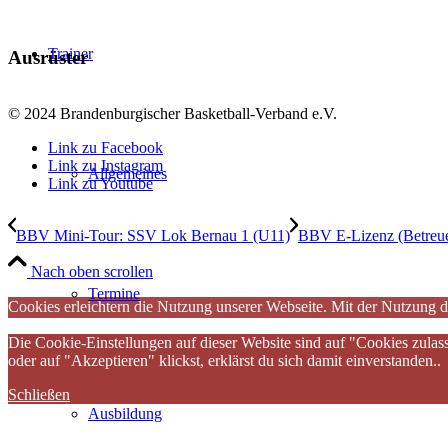
Trainer
Ausrüster
© 2024 Brandenburgischer Basketball-Verband e.V.
Link zu Facebook
Link zu Instagram
Allgemeines
Link zu Youtube
BBV Mini-Tour: SSV Lok Bernau 1 (U11)
BBV E-Lizenz (Betreue
Nach oben scrollen
Termine
Cookies erleichtern die Nutzung unserer Webseite. Mit der Nutzung d
Die Cookie-Einstellungen auf dieser Website sind auf "Cookies zulas
oder auf "Akzeptieren" klickst, erklärst du sich damit einverstanden..
Schließen
Ausbildung