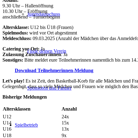
Ablauf:
9.30 Uhr – Hallenöffnung
10.30 Uhr – Eröffnung
Jugendausschuss
anschließend – Turnierbeginn
Altersklasse:
U12 bis Ü18 (Frauen)
Spielmodus:
wird vor Ort abgestimmt
Meldeschluss:
09.03.2025 (Anzahl der Mädchen über das Anmeldeform
Catering vor Ort:
Ja
Finde deinen Verein
Zulassung Zuschauer:innen
: Ja
Sonstiges:
Bitte meldet eure Teilnehmerinnen namentlich bis zum 1
Download Teilnehmerinnen-Meldung
Let’s play!
Es ist Zeit, den Basketball-Korb für alle Mädchen und Fra
Gelegenheit, dass so viele Mädchen und Frauen wie möglich den Bask
Sponsoren und Partner
Bisherige Meldungen
Altersklassen
Anzahl
U12
24x
U14
15x
Spielbetrieb
U16
13x
U18
9x