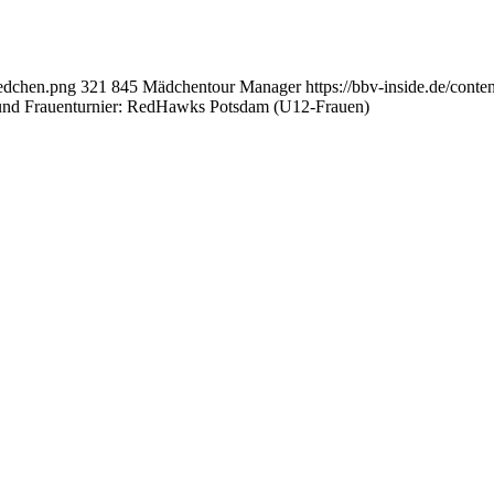
aedchen.png
321
845
Mädchentour Manager
https://bbv-inside.de/cont
und Frauenturnier: RedHawks Potsdam (U12-Frauen)