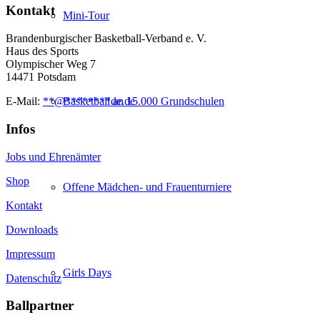
Kontakt
Mini-Tour
Brandenburgischer Basketball-Verband e. V.
Haus des Sports
Olympischer Weg 7
14471 Potsdam
Basketball an 15.000 Grundschulen
E-Mail:
**
@
********
de.de
Infos
Jobs und Ehrenämter
Shop
Offene Mädchen- und Frauenturniere
Kontakt
Downloads
Impressum
Girls Days
Datenschutz
Ballpartner