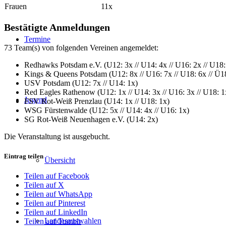
Frauen
11x
Bestätigte Anmeldungen
Termine
73 Team(s) von folgenden Vereinen angemeldet:
Redhawks Potsdam e.V. (U12: 3x // U14: 4x // U16: 2x // U18:
Kings & Queens Potsdam (U12: 8x // U16: 7x // U18: 6x // Ü1
USV Potsdam (U12: 7x // U14: 1x)
Red Eagles Rathenow (U12: 1x // U14: 3x // U16: 3x // U18: 1
Jugend
FSV Rot-Weiß Prenzlau (U14: 1x // U18: 1x)
WSG Fürstenwalde (U12: 5x // U14: 4x // U16: 1x)
SG Rot-Weiß Neuenhagen e.V. (U14: 2x)
Die Veranstaltung ist ausgebucht.
Eintrag teilen
Übersicht
Teilen auf Facebook
Teilen auf X
Teilen auf WhatsApp
Teilen auf Pinterest
Teilen auf LinkedIn
Landesauswahlen
Teilen auf Tumblr