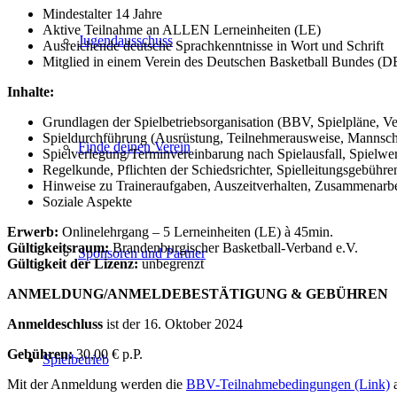
Mindestalter 14 Jahre
Aktive Teilnahme an ALLEN Lerneinheiten (LE)
Jugendausschuss
Ausreichende deutsche Sprachkenntnisse in Wort und Schrift
Mitglied in einem Verein des Deutschen Basketball Bundes (
Inhalte:
Grundlagen der Spielbetriebsorganisation (BBV, Spielpläne, V
Spieldurchführung (Ausrüstung, Teilnehmerausweise, Mannsch
Finde deinen Verein
Spielverlegung/Terminvereinbarung nach Spielausfall, Spielwert
Regelkunde, Pflichten der Schiedsrichter, Spielleitungsgebühre
Hinweise zu Traineraufgaben, Auszeitverhalten, Zusammenarbe
Soziale Aspekte
Erwerb:
Onlinelehrgang – 5 Lerneinheiten (LE) à 45min.
Gültigkeitsraum:
Brandenburgischer Basketball-Verband e.V.
Sponsoren und Partner
Gültigkeit der Lizenz:
unbegrenzt
ANMELDUNG/ANMELDEBESTÄTIGUNG & GEBÜHREN
Anmeldeschluss
ist der 16. Oktober 2024
Gebühren:
30,00 € p.P.
Spielbetrieb
Mit der Anmeldung werden die
BBV-Teilnahmebedingungen (Link)
a