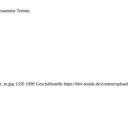
genannten Termin.
r_in.jpg
1350
1090
Geschäftsstelle
https://bbv-inside.de/content/uplo