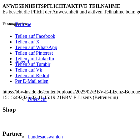
ANWESENHEITSPFLICHT/AKTIVE TEILNAHME
Es besteht die Pflicht der Anwesenheit und aktiven Teilnahme beim 
Eintrag teilen
Termine
Teilen auf Facebook
Teilen auf X
Teilen auf WhatsApp
Teilen auf Pinterest
Teilen auf LinkedIn
Jugend
Teilen auf Tumblr
Teilen auf Vk
Teilen auf Reddit
Per E-Mail teilen
https://bbv-inside.de/content/uploads/2025/02/BBV-E-Lizenz-Betreue
15:15:49
2025-02-11 15:19:21
BBV E-Lizenz (Betreuer:in)
Übersicht
Shop
Partner
Landesauswahlen