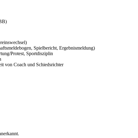
DBB)
ereinswechsel)
aftsmeldebogen, Spielbericht, Ergebnismeldung)
ung/Protest, Sportdisziplin
n
it von Coach und Schiedsrichter
nerkannt.