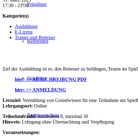
Präsidium
17:30 - 21:30
Kategorie(n)
Ausbildung
E-Lizenz
Trainer und Betreuer
Referenten
Ziel der Ausbildung ist es, den Betreuer zu befähigen, Teams im Sp
Spielleiter
hier: >> A
USSCHREIBUNG PDF
hier: >> ANMELDUNG
Lernziel:
Vermittlung von Grundwissen für eine Teilnahme am Spielb
Lehrgangsort:
Online
Rechtsausschuss
Teilnehmerzahl:
mindestens 8, maximal 30
Hinweis:
Lehrgang ohne Übernachtung und Verpflegung
Voraussetzungen: