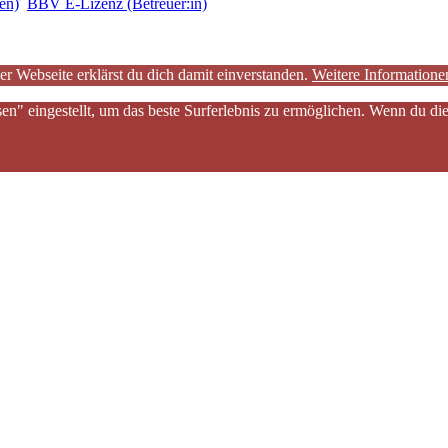
en)
BBV E-Lizenz (Betreuer:in)
er Webseite erklärst du dich damit einverstanden.
Weitere Informatione
sen" eingestellt, um das beste Surferlebnis zu ermöglichen. Wenn du 