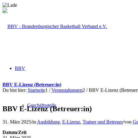
BBV
BBV E-Lizenz (Betreuer:in)
Du bist hier:
Startseite
1
/
Veranstaltungen
2
/
BBV E-Lizenz (Betreuer:
Geschäftsstelle
BBV E-Lizenz (Betreuer:in)
31. März 2025
/
in
Ausbildung
,
E-Lizenz
,
Trainer und Betreuer
/
von
Ge
Datum/Zeit
31. März 2025