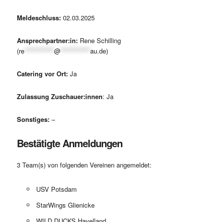
Meldeschluss:
02.03.2025
Ansprechpartner:in:
Rene Schilling
(
re
************
@
************
au.de
)
Catering vor Ort:
Ja
Zulassung Zuschauer:innen
: Ja
Sonstiges:
–
Bestätigte Anmeldungen
3 Team(s) von folgenden Vereinen angemeldet:
USV Potsdam
StarWings Glienicke
WILD DUCKS Havelland