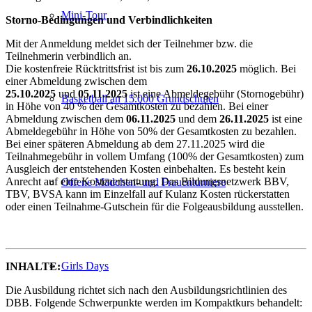
Mini-Tour
Storno-Bedingungen und Verbindlichkeiten
Mit der Anmeldung meldet sich der Teilnehmer bzw. die
Teilnehmerin verbindlich an.
Die kostenfreie Rücktrittsfrist ist bis zum
26.10.2025
möglich. Bei
einer Abmeldung zwischen dem
25.10.2025
und
05.11.2025
ist eine Abmeldegebühr (Stornogebühr)
Basketball an 15.000 Grundschulen
in Höhe von 40 % der Gesamtkosten zu bezahlen. Bei einer
Abmeldung zwischen dem
06.11.2025
und dem
26.11.2025
ist eine
Abmeldegebühr in Höhe von 50% der Gesamtkosten zu bezahlen.
Bei einer späteren Abmeldung ab dem 27.11.2025 wird die
Teilnahmegebühr in vollem Umfang (100% der Gesamtkosten) zum
Ausgleich der entstehenden Kosten einbehalten. Es besteht kein
Anrecht auf eine Kostenerstattung. Das Bildungsnetzwerk BBV,
Offene Mädchen- und Frauenturniere
TBV, BVSA kann im Einzelfall auf Kulanz Kosten rückerstatten
oder einen Teilnahme-Gutschein für die Folgeausbildung ausstellen.
Girls Days
INHALTE:
Die Ausbildung richtet sich nach den Ausbildungsrichtlinien des
DBB. Folgende Schwerpunkte werden im Kompaktkurs behandelt: