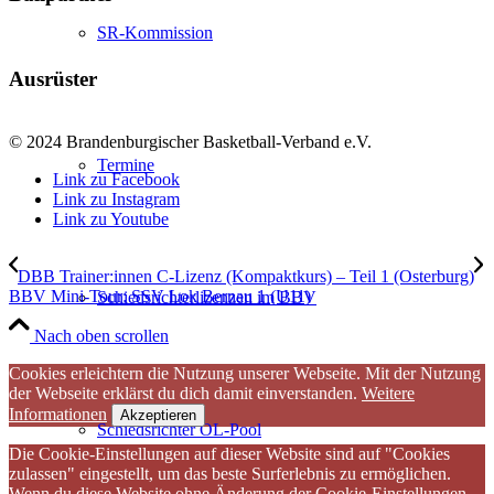
SR-Kommission
Ausrüster
© 2024 Brandenburgischer Basketball-Verband e.V.
Termine
Link zu Facebook
Link zu Instagram
Link zu Youtube
DBB Trainer:innen C-Lizenz (Kompaktkurs) – Teil 1 (Osterburg)
BBV Mini-Tour: SSV Lok Bernau 1 (U11)
Schiedsrichterlizenzen im BBV
Nach oben scrollen
Cookies erleichtern die Nutzung unserer Webseite. Mit der Nutzung
der Webseite erklärst du dich damit einverstanden.
Weitere
Informationen
Akzeptieren
Schiedsrichter OL-Pool
Die Cookie-Einstellungen auf dieser Website sind auf "Cookies
zulassen" eingestellt, um das beste Surferlebnis zu ermöglichen.
Wenn du diese Website ohne Änderung der Cookie-Einstellungen