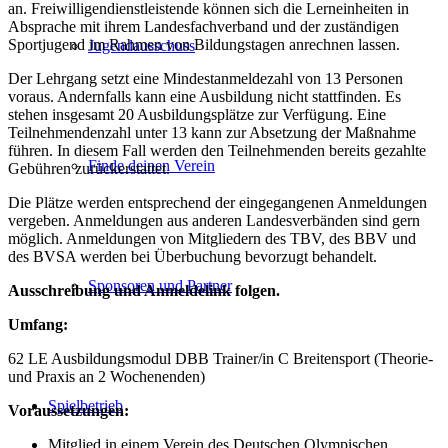
an. Freiwilligendienstleistende können sich die Lerneinheiten in
Absprache mit ihrem Landesfachverband und der zuständigen
Sportjugend im Rahmen von Bildungstagen anrechnen lassen.
Jugendausschuss
Der Lehrgang setzt eine Mindestanmeldezahl von 13 Personen
voraus. Andernfalls kann eine Ausbildung nicht stattfinden. Es
stehen insgesamt 20 Ausbildungsplätze zur Verfügung. Eine
Teilnehmendenzahl unter 13 kann zur Absetzung der Maßnahme
führen. In diesem Fall werden den Teilnehmenden bereits gezahlte
Finde deinen Verein
Gebühren zurückerstattet.
Die Plätze werden entsprechend der eingegangenen Anmeldungen
vergeben. Anmeldungen aus anderen Landesverbänden sind gern
möglich. Anmeldungen von Mitgliedern des TBV, des BBV und
des BVSA werden bei Überbuchung bevorzugt behandelt.
Sponsoren und Partner
Ausschreibung und Anmeldelink folgen.
Umfang:
62 LE Ausbildungsmodul DBB Trainer/in C Breitensport (Theorie-
und Praxis an 2 Wochenenden)
Spielbetrieb
Voraussetzungen:
Mitglied in einem Verein des Deutschen Olympischen