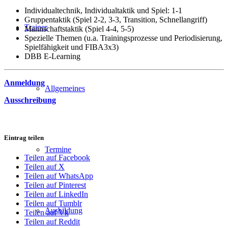
Individualtechnik, Individualtaktik und Spiel: 1-1
Gruppentaktik (Spiel 2-2, 3-3, Transition, Schnellangriff)
Trainer
Mannschaftstaktik (Spiel 4-4, 5-5)
Spezielle Themen (u.a. Trainingsprozesse und Periodisierung,
Spielfähigkeit und FIBA3x3)
DBB E-Learning
Anmeldung
Allgemeines
Ausschreibung
Eintrag teilen
Termine
Teilen auf Facebook
Teilen auf X
Teilen auf WhatsApp
Teilen auf Pinterest
Teilen auf LinkedIn
Teilen auf Tumblr
Ausbildung
Teilen auf Vk
Teilen auf Reddit