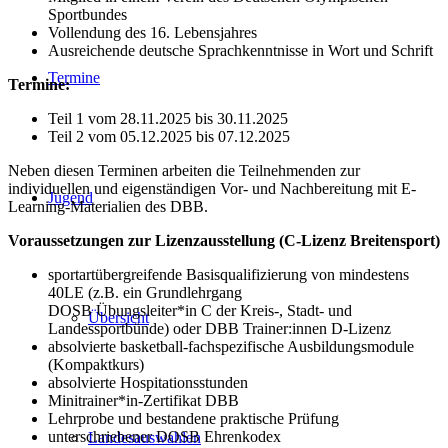
Sportbundes
Vollendung des 16. Lebensjahres
Ausreichende deutsche Sprachkenntnisse in Wort und Schrift
Termine
Termine:
Teil 1 vom 28.11.2025 bis 30.11.2025
Teil 2 vom 05.12.2025 bis 07.12.2025
Neben diesen Terminen arbeiten die Teilnehmenden zur
individuellen und eigenständigen Vor- und Nachbereitung mit E-
Jugend
Learning-Materialien des DBB.
Voraussetzungen zur Lizenzausstellung (C-Lizenz Breitensport)
sportartübergreifende Basisqualifizierung von mindestens
40LE (z.B. ein Grundlehrgang
DOSB Übungsleiter*in C der Kreis-, Stadt- und
Übersicht
Landessportbünde) oder DBB Trainer:innen D-Lizenz
absolvierte basketball-fachspezifische Ausbildungsmodule
(Kompaktkurs)
absolvierte Hospitationsstunden
Minitrainer*in-Zertifikat DBB
Lehrprobe und bestandene praktische Prüfung
unterschriebener DOSB Ehrenkodex
Landesauswahlen