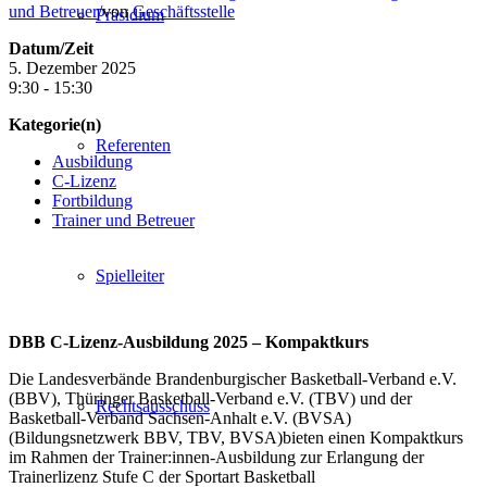
und Betreuer
/
von
Geschäftsstelle
Präsidium
Datum/Zeit
5. Dezember 2025
9:30 - 15:30
Kategorie(n)
Referenten
Ausbildung
C-Lizenz
Fortbildung
Trainer und Betreuer
Spielleiter
DBB C-Lizenz-Ausbildung 2025 – Kompaktkurs
Die Landesverbände Brandenburgischer Basketball-Verband e.V.
(BBV), Thüringer Basketball-Verband e.V. (TBV) und der
Rechtsausschuss
Basketball-Verband Sachsen-Anhalt e.V. (BVSA)
(Bildungsnetzwerk BBV, TBV, BVSA)bieten einen Kompaktkurs
im Rahmen der Trainer:innen-Ausbildung zur Erlangung der
Trainerlizenz Stufe C der Sportart Basketball