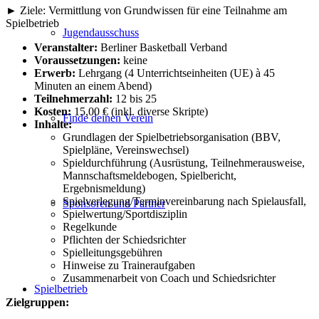
► Ziele: Vermittlung von Grundwissen für eine Teilnahme am
Spielbetrieb
Jugendausschuss
Veranstalter:
Berliner Basketball Verband
Voraussetzungen:
keine
Erwerb:
Lehrgang (4 Unterrichtseinheiten (UE) à 45
Minuten an einem Abend)
Teilnehmerzahl:
12 bis 25
Kosten:
15,00 € (inkl. diverse Skripte)
Finde deinen Verein
Inhalte:
Grundlagen der Spielbetriebsorganisation (BBV,
Spielpläne, Vereinswechsel)
Spieldurchführung (Ausrüstung, Teilnehmerausweise,
Mannschaftsmeldebogen, Spielbericht,
Ergebnismeldung)
Spielverlegung/Terminvereinbarung nach Spielausfall,
Sponsoren und Partner
Spielwertung/Sportdisziplin
Regelkunde
Pflichten der Schiedsrichter
Spielleitungsgebühren
Hinweise zu Traineraufgaben
Zusammenarbeit von Coach und Schiedsrichter
Spielbetrieb
Zielgruppen: