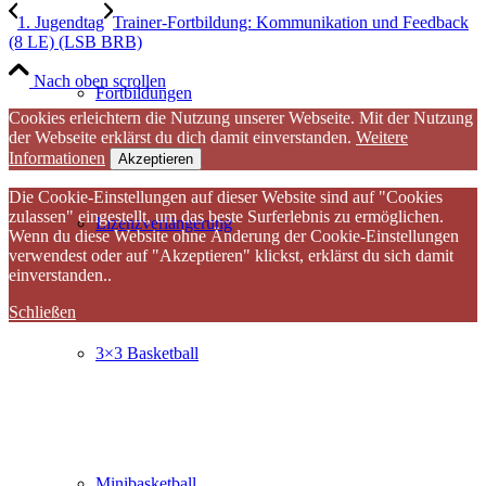
1. Jugendtag
Trainer-Fortbildung: Kommunikation und Feedback
(8 LE) (LSB BRB)
Nach oben scrollen
Fortbildungen
Cookies erleichtern die Nutzung unserer Webseite. Mit der Nutzung
der Webseite erklärst du dich damit einverstanden.
Weitere
Informationen
Akzeptieren
Die Cookie-Einstellungen auf dieser Website sind auf "Cookies
zulassen" eingestellt, um das beste Surferlebnis zu ermöglichen.
Lizenzverlängerung
Wenn du diese Website ohne Änderung der Cookie-Einstellungen
verwendest oder auf "Akzeptieren" klickst, erklärst du sich damit
einverstanden..
Schließen
3×3 Basketball
Minibasketball