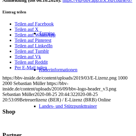
Anmeldung (bis 06.10.2020):
https://vsp-bbv.app.b5c.eu/course/67
Eintrag teilen
Teilen auf Facebook
Teilen auf X
Termine
Teilen auf WhatsApp
Teilen auf Pinterest
Teilen auf LinkedIn
Teilen auf Tumblr
Teilen auf Vk
Teilen auf Reddit
Per E-Mail teilen
Kaderinformationen
https://bbv-inside.de/content/uploads/2019/03/E-Lizenz.png
1000
2000
Sebastian Müller
https://bbv-
inside.de/content/uploads/2016/09/bbv-logo-header_v3.png
Sebastian Müller
2020-08-25 20:44:32
2020-08-25
20:53:09
Betreuerlizenz (BER) / E-Lizenz (BRB) Online
Landes- und Stützpunkttrainer
Shop
Partner