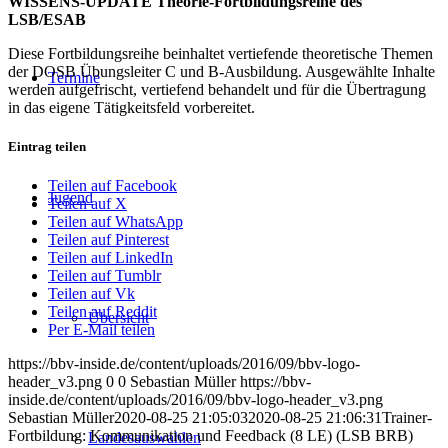
WISSENS-UPDATE Theorie-Fortbildungsreihe des
LSB/ESAB
Diese Fortbildungsreihe beinhaltet vertiefende theoretische Themen
der DOSB Übungsleiter C und B-Ausbildung. Ausgewählte Inhalte
Termine
werden aufgefrischt, vertiefend behandelt und für die Übertragung
in das eigene Tätigkeitsfeld vorbereitet.
Eintrag teilen
Teilen auf Facebook
Jugend
Teilen auf X
Teilen auf WhatsApp
Teilen auf Pinterest
Teilen auf LinkedIn
Teilen auf Tumblr
Teilen auf Vk
Teilen auf Reddit
Übersicht
Per E-Mail teilen
https://bbv-inside.de/content/uploads/2016/09/bbv-logo-
header_v3.png
0
0
Sebastian Müller
https://bbv-
inside.de/content/uploads/2016/09/bbv-logo-header_v3.png
Sebastian Müller
2020-08-25 21:05:03
2020-08-25 21:06:31
Trainer-
Fortbildung: Kommunikation und Feedback (8 LE) (LSB BRB)
Landesauswahlen