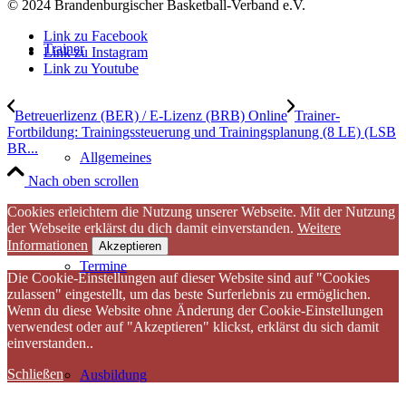
© 2024 Brandenburgischer Basketball-Verband e.V.
Link zu Facebook
Trainer
Link zu Instagram
Link zu Youtube
Betreuerlizenz (BER) / E-Lizenz (BRB) Online
Trainer-
Fortbildung: Trainingssteuerung und Trainingsplanung (8 LE) (LSB
BR...
Allgemeines
Nach oben scrollen
Cookies erleichtern die Nutzung unserer Webseite. Mit der Nutzung
der Webseite erklärst du dich damit einverstanden.
Weitere
Informationen
Akzeptieren
Termine
Die Cookie-Einstellungen auf dieser Website sind auf "Cookies
zulassen" eingestellt, um das beste Surferlebnis zu ermöglichen.
Wenn du diese Website ohne Änderung der Cookie-Einstellungen
verwendest oder auf "Akzeptieren" klickst, erklärst du sich damit
einverstanden..
Schließen
Ausbildung