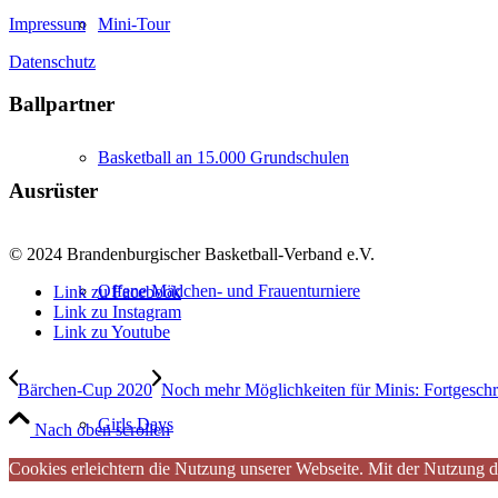
Impressum
Mini-Tour
Datenschutz
Ballpartner
Basketball an 15.000 Grundschulen
Ausrüster
© 2024 Brandenburgischer Basketball-Verband e.V.
Offene Mädchen- und Frauenturniere
Link zu Facebook
Link zu Instagram
Link zu Youtube
Bärchen-Cup 2020
Noch mehr Möglichkeiten für Minis: Fortgeschri
Girls Days
Nach oben scrollen
Cookies erleichtern die Nutzung unserer Webseite. Mit der Nutzung d