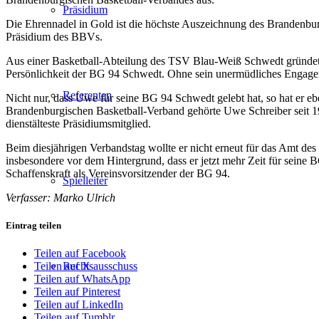
Präsidium
Die Ehrennadel in Gold ist die höchste Auszeichnung des Brandenbu
Präsidium des BBVs.
Aus einer Basketball-Abteilung des TSV Blau-Weiß Schwedt gründete
Persönlichkeit der BG 94 Schwedt. Ohne sein unermüdliches Engagem
Referenten
Nicht nur, dass Uwe für seine BG 94 Schwedt gelebt hat, so hat er 
Brandenburgischen Basketball-Verband gehörte Uwe Schreiber seit 19
dienstälteste Präsidiumsmitglied.
Beim diesjährigen Verbandstag wollte er nicht erneut für das Amt des
insbesondere vor dem Hintergrund, dass er jetzt mehr Zeit für sein
Schaffenskraft als Vereinsvorsitzender der BG 94.
Spielleiter
Verfasser: Marko Ulrich
Eintrag teilen
Teilen auf Facebook
Rechtsausschuss
Teilen auf X
Teilen auf WhatsApp
Teilen auf Pinterest
Teilen auf LinkedIn
Teilen auf Tumblr