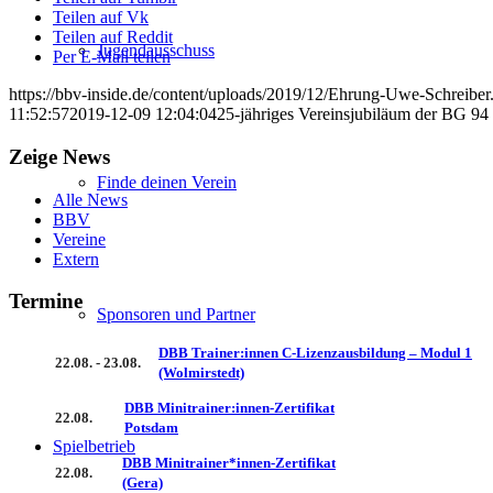
Teilen auf Vk
Teilen auf Reddit
Jugendausschuss
Per E-Mail teilen
https://bbv-inside.de/content/uploads/2019/12/Ehrung-Uwe-Schreiber
11:52:57
2019-12-09 12:04:04
25-jähriges Vereinsjubiläum der BG 9
Zeige News
Finde deinen Verein
Alle News
BBV
Vereine
Extern
Termine
Sponsoren und Partner
DBB Trainer:innen C-Lizenzausbildung – Modul 1
22.08. - 23.08.
(Wolmirstedt)
DBB Minitrainer:innen-Zertifikat
22.08.
Potsdam
Spielbetrieb
DBB Minitrainer*innen-Zertifikat
22.08.
(Gera)