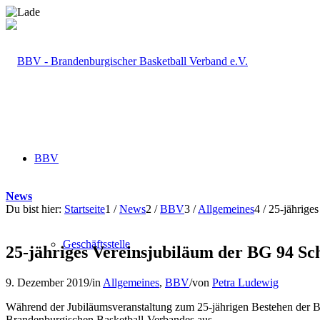
BBV
News
Du bist hier:
Startseite
1
/
News
2
/
BBV
3
/
Allgemeines
4
/
25-jährige
Geschäftsstelle
25-jähriges Vereinsjubiläum der BG 94 S
9. Dezember 2019
/
in
Allgemeines
,
BBV
/
von
Petra Ludewig
Während der Jubiläumsveranstaltung zum 25-jährigen Bestehen der 
Brandenburgischen Basketball-Verbandes aus.