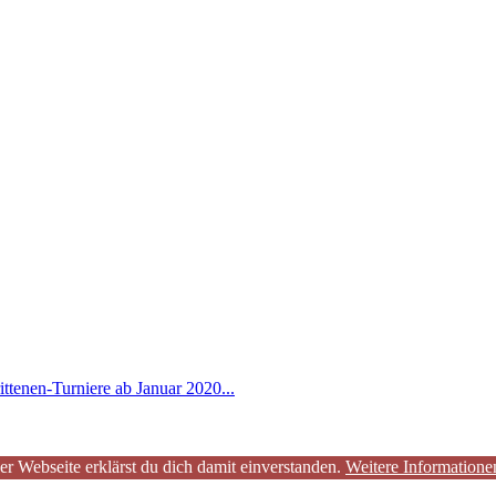
ttenen-Turniere ab Januar 2020...
er Webseite erklärst du dich damit einverstanden.
Weitere Informatione