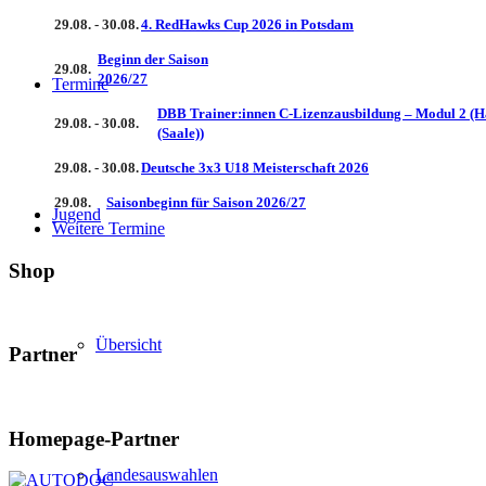
29.08. - 30.08.
4. RedHawks Cup 2026 in Potsdam
Beginn der Saison
29.08.
2026/27
Termine
DBB Trainer:innen C-Lizenzausbildung – Modul 2 (H
29.08. - 30.08.
(Saale))
29.08. - 30.08.
Deutsche 3x3 U18 Meisterschaft 2026
29.08.
Saisonbeginn für Saison 2026/27
Jugend
Weitere Termine
Shop
Übersicht
Partner
Homepage-Partner
Landesauswahlen