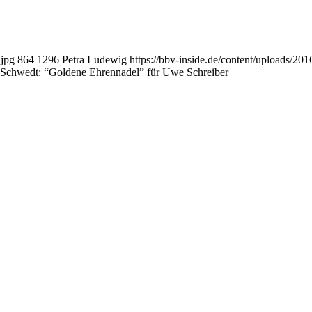
.jpg
864
1296
Petra Ludewig
https://bbv-inside.de/content/uploads/2
4 Schwedt: “Goldene Ehrennadel” für Uwe Schreiber