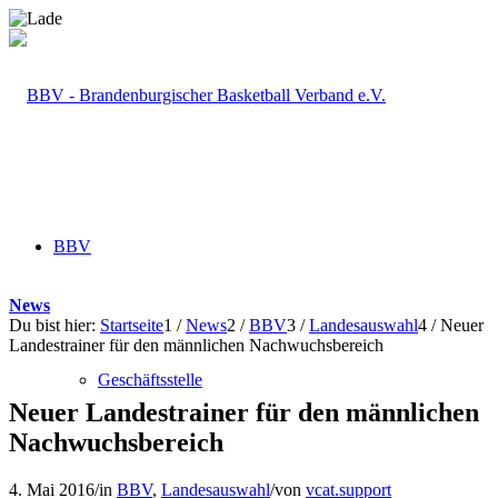
BBV
News
Du bist hier:
Startseite
1
/
News
2
/
BBV
3
/
Landesauswahl
4
/
Neuer
Landestrainer für den männlichen Nachwuchsbereich
Geschäftsstelle
Neuer Landestrainer für den männlichen
Nachwuchsbereich
4. Mai 2016
/
in
BBV
,
Landesauswahl
/
von
vcat.support