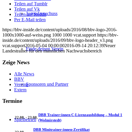
Teilen auf Tumblr
Teilen auf Vk
Jugendausschuss
Teilen auf Reddit
Per E-Mail teilen
https://bbv-inside.de/content/uploads/2016/08/bbv-logo-2016-
1000x1000-auf-weiss.png
1000
1000
vcat.support
https://bbv-
inside.de/content/uploads/2016/09/bbv-logo-header_v3.png
vcat.support
2016-05-04 00:00:00
2016-09-14 20:12:39
Neuer
Finde deinen Verein
Landestrainer für den männlichen Nachwuchsbereich
Zeige News
Alle News
BBV
Sponsoren und Partner
Vereine
Extern
Termine
DBB Trainer:innen C-Lizenzausbildung – Modul 1
22.08. - 23.08.
Spielbetrieb
(Wolmirstedt)
DBB Minitrainer:innen-Zertifikat