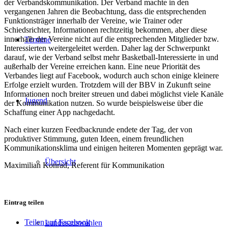
der Verbandskommunikation. Der Verband machte in den
vergangenen Jahren die Beobachtung, dass die entsprechenden
Funktionsträger innerhalb der Vereine, wie Trainer oder
Schiedsrichter, Informationen rechtzeitig bekommen, aber diese
innerhalb der Vereine nicht auf die entsprechenden Mitglieder bzw.
Termine
Interessierten weitergeleitet werden. Daher lag der Schwerpunkt
darauf, wie der Verband selbst mehr Basketball-Interessierte in und
außerhalb der Vereine erreichen kann. Eine neue Priorität des
Verbandes liegt auf Facebook, wodurch auch schon einige kleinere
Erfolge erzielt wurden. Trotzdem will der BBV in Zukunft seine
Informationen noch breiter streuen und dabei möglichst viele Kanäle
Jugend
der Kommunikation nutzen. So wurde beispielsweise über die
Schaffung einer App nachgedacht.
Nach einer kurzen Feedbackrunde endete der Tag, der von
produktiver Stimmung, guten Ideen, einem freundlichen
Kommunikationsklima und einigen heiteren Momenten geprägt war.
Übersicht
Maximilian Konrad, Referent für Kommunikation
Eintrag teilen
Teilen auf Facebook
Landesauswahlen