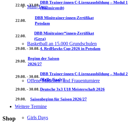
DBB Trainer:innen C-Lizenzausbildung – Modul 1
22.08. - 23.08.
Mini-Tour
(Wolmirstedt)
DBB Minitrainer:innen-Zertifikat
22.08.
Potsdam
DBB Minitrainer*innen-Zertifikat
22.08.
(Gera)
Basketball an 15.000 Grundschulen
29.08. - 30.08.
4. RedHawks Cup 2026 in Potsdam
Beginn der Saison
29.08.
2026/27
DBB Trainer:innen C-Lizenzausbildung – Modul 2
29.08. - 30.08.
(Halle (Saale))
Offene Mädchen- und Frauenturniere
29.08. - 30.08.
Deutsche 3x3 U18 Meisterschaft 2026
29.08.
Saisonbeginn für Saison 2026/27
Weitere Termine
Girls Days
Shop