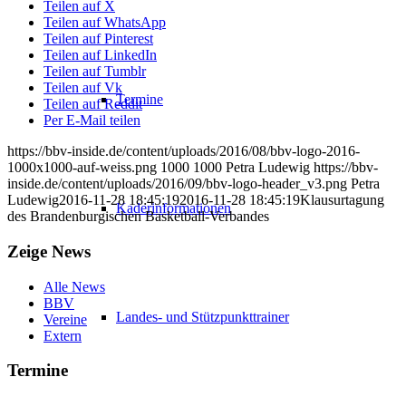
Teilen auf X
Teilen auf WhatsApp
Teilen auf Pinterest
Teilen auf LinkedIn
Teilen auf Tumblr
Teilen auf Vk
Termine
Teilen auf Reddit
Per E-Mail teilen
https://bbv-inside.de/content/uploads/2016/08/bbv-logo-2016-
1000x1000-auf-weiss.png
1000
1000
Petra Ludewig
https://bbv-
inside.de/content/uploads/2016/09/bbv-logo-header_v3.png
Petra
Ludewig
2016-11-28 18:45:19
2016-11-28 18:45:19
Klausurtagung
Kaderinformationen
des Brandenburgischen Basketball-Verbandes
Zeige News
Alle News
BBV
Landes- und Stützpunkttrainer
Vereine
Extern
Termine