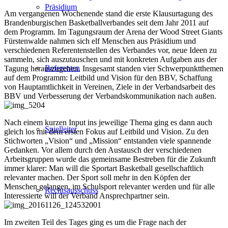
Präsidium
Am vergangenen Wochenende stand die erste Klausurtagung des
Brandenburgischen Basketballverbandes seit dem Jahr 2011 auf
dem Programm. Im Tagungsraum der Arena der Wood Street Giants
Fürstenwalde nahmen sich elf Menschen aus Präsidium und
verschiedenen Referentenstellen des Verbandes vor, neue Ideen zu
sammeln, sich auszutauschen und mit konkreten Aufgaben aus der
Referenten
Tagung herauszugehen. Insgesamt standen vier Schwerpunktthemen
auf dem Programm: Leitbild und Vision für den BBV, Schaffung
von Hauptamtlichkeit in Vereinen, Ziele in der Verbandsarbeit des
BBV und Verbesserung der Verbandskommunikation nach außen.
Nach einem kurzen Input ins jeweilige Thema ging es dann auch
Spielleiter
gleich los mit dem ersten Fokus auf Leitbild und Vision. Zu den
Stichworten „Vision“ und „Mission“ entstanden viele spannende
Gedanken. Vor allem durch den Austausch der verschiedenen
Arbeitsgruppen wurde das gemeinsame Bestreben für die Zukunft
immer klarer: Man will die Sportart Basketball gesellschaftlich
relevanter machen. Der Sport soll mehr in den Köpfen der
Menschen gelangen, im Schulsport relevanter werden und für alle
Rechtsausschuss
Interessierte will der Verband Ansprechpartner sein.
Im zweiten Teil des Tages ging es um die Frage nach der