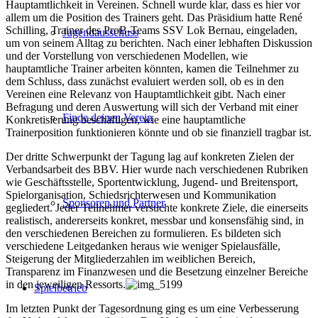
Hauptamtlichkeit in Vereinen. Schnell wurde klar, dass es hier vor
allem um die Position des Trainers geht. Das Präsidium hatte René
Schilling, Trainer des ProB-Teams SSV Lok Bernau, eingeladen,
Jugendausschuss
um von seinem Alltag zu berichten. Nach einer lebhaften Diskussion
und der Vorstellung von verschiedenen Modellen, wie
hauptamtliche Trainer arbeiten könnten, kamen die Teilnehmer zu
dem Schluss, dass zunächst evaluiert werden soll, ob es in den
Vereinen eine Relevanz von Hauptamtlichkeit gibt. Nach einer
Befragung und deren Auswertung will sich der Verband mit einer
Finde deinen Verein
Konkretisierung beschäftigen, wie eine hauptamtliche
Trainerposition funktionieren könnte und ob sie finanziell tragbar ist.
Der dritte Schwerpunkt der Tagung lag auf konkreten Zielen der
Verbandsarbeit des BBV. Hier wurde nach verschiedenen Rubriken
wie Geschäftsstelle, Sportentwicklung, Jugend- und Breitensport,
Spielorganisation, Schiedsrichterwesen und Kommunikation
Sponsoren und Partner
gegliedert. Jeder Teilnehmer versuchte konkrete Ziele, die einerseits
realistisch, andererseits konkret, messbar und konsensfähig sind, in
den verschiedenen Bereichen zu formulieren. Es bildeten sich
verschiedene Leitgedanken heraus wie weniger Spielausfälle,
Steigerung der Mitgliederzahlen im weiblichen Bereich,
Transparenz im Finanzwesen und die Besetzung einzelner Bereiche
in den jeweiligen Ressorts.
Spielbetrieb
Im letzten Punkt der Tagesordnung ging es um eine Verbesserung