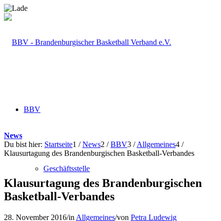
BBV
News
Du bist hier:
Startseite
1
/
News
2
/
BBV
3
/
Allgemeines
4
/
Klausurtagung des Brandenburgischen Basketball-Verbandes
Geschäftsstelle
Klausurtagung des Brandenburgischen
Basketball-Verbandes
28. November 2016
/
in
Allgemeines
/
von
Petra Ludewig