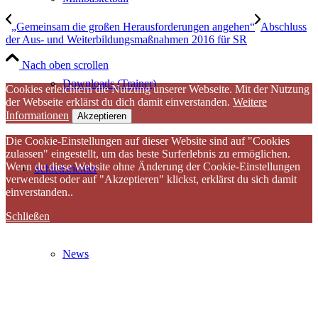
„Gemeinsam die großen Herausforderungen angehen“
Abschluss
der Aus- und Weiterbildungsmaßnahmen 2016 für SR
Nach oben scrollen
Downloads (Trainer)
Cookies erleichtern die Nutzung unserer Webseite. Mit der Nutzung
der Webseite erklärst du dich damit einverstanden.
Weitere
Informationen
Akzeptieren
Die Cookie-Einstellungen auf dieser Website sind auf "Cookies
zulassen" eingestellt, um das beste Surferlebnis zu ermöglichen.
Wenn du diese Website ohne Änderung der Cookie-Einstellungen
Schiedsrichter
verwendest oder auf "Akzeptieren" klickst, erklärst du sich damit
einverstanden..
Schließen
News