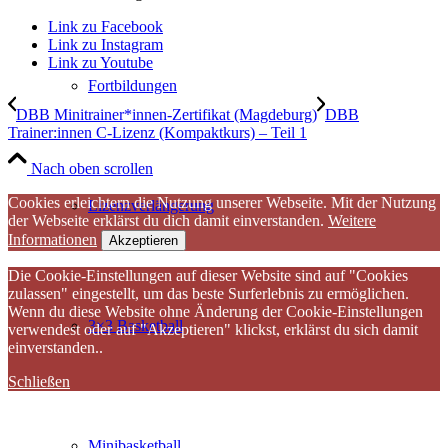
Link zu Facebook
Link zu Instagram
Link zu Youtube
Fortbildungen
DBB Minitrainer*innen-Zertifikat (Magdeburg)
DBB
Trainer:innen C-Lizenz (Kompaktkurs) – Teil 1
Nach oben scrollen
Cookies erleichtern die Nutzung unserer Webseite. Mit der Nutzung
Lizenzverlängerung
der Webseite erklärst du dich damit einverstanden.
Weitere
Informationen
Akzeptieren
Die Cookie-Einstellungen auf dieser Website sind auf "Cookies
zulassen" eingestellt, um das beste Surferlebnis zu ermöglichen.
Wenn du diese Website ohne Änderung der Cookie-Einstellungen
3×3 Basketball
verwendest oder auf "Akzeptieren" klickst, erklärst du sich damit
einverstanden..
Schließen
Minibasketball