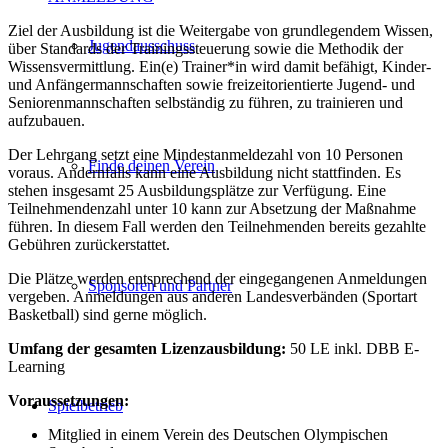
Ziel der Ausbildung ist die Weitergabe von grundlegendem Wissen,
Jugendausschuss
über Standards der Trainingssteuerung sowie die Methodik der
Wissensvermittlung. Ein(e) Trainer*in wird damit befähigt, Kinder-
und Anfängermannschaften sowie freizeitorientierte Jugend- und
Seniorenmannschaften selbständig zu führen, zu trainieren und
aufzubauen.
Der Lehrgang setzt eine Mindestanmeldezahl von 10 Personen
Finde deinen Verein
voraus. Andernfalls kann eine Ausbildung nicht stattfinden. Es
stehen insgesamt 25 Ausbildungsplätze zur Verfügung. Eine
Teilnehmendenzahl unter 10 kann zur Absetzung der Maßnahme
führen. In diesem Fall werden den Teilnehmenden bereits gezahlte
Gebühren zurückerstattet.
Die Plätze werden entsprechend der eingegangenen Anmeldungen
Sponsoren und Partner
vergeben. Anmeldungen aus anderen Landesverbänden (Sportart
Basketball) sind gerne möglich.
Umfang der gesamten Lizenzausbildung:
50 LE inkl. DBB E-
Learning
Voraussetzungen:
Spielbetrieb
Mitglied in einem Verein des Deutschen Olympischen