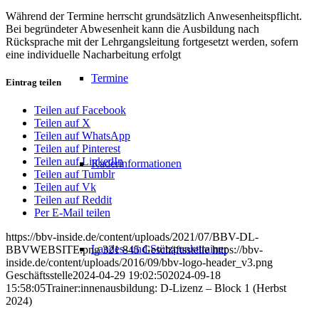
Während der Termine herrscht grundsätzlich Anwesenheitspflicht.
Bei begründeter Abwesenheit kann die Ausbildung nach
Rücksprache mit der Lehrgangsleitung fortgesetzt werden, sofern
eine individuelle Nacharbeitung erfolgt
Termine
Eintrag teilen
Teilen auf Facebook
Teilen auf X
Teilen auf WhatsApp
Teilen auf Pinterest
Teilen auf LinkedIn
Kaderinformationen
Teilen auf Tumblr
Teilen auf Vk
Teilen auf Reddit
Per E-Mail teilen
https://bbv-inside.de/content/uploads/2021/07/BBV-DL-
Landes- und Stützpunkttrainer
BBVWEBSITE.png
321
845
Geschäftsstelle
https://bbv-
inside.de/content/uploads/2016/09/bbv-logo-header_v3.png
Geschäftsstelle
2024-04-29 19:02:50
2024-09-18
15:58:05
Trainer:innenausbildung: D-Lizenz – Block 1 (Herbst
2024)