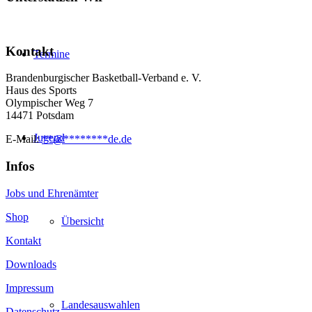
Kontakt
Termine
Brandenburgischer Basketball-Verband e. V.
Haus des Sports
Olympischer Weg 7
14471 Potsdam
Jugend
E-Mail:
**
@
********
de.de
Infos
Jobs und Ehrenämter
Shop
Übersicht
Kontakt
Downloads
Impressum
Landesauswahlen
Datenschutz