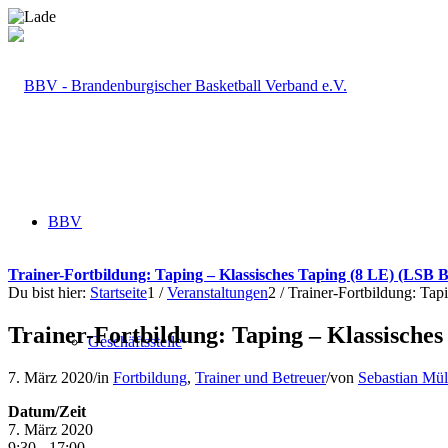
BBV
Trainer-Fortbildung: Taping – Klassisches Taping (8 LE) (LSB
Du bist hier:
Startseite
1
/
Veranstaltungen
2
/
Trainer-Fortbildung: Ta
Trainer-Fortbildung: Taping – Klassische
Geschäftsstelle
7. März 2020
/
in
Fortbildung
,
Trainer und Betreuer
/
von
Sebastian Mül
Datum/Zeit
7. März 2020
9:30 - 17:00