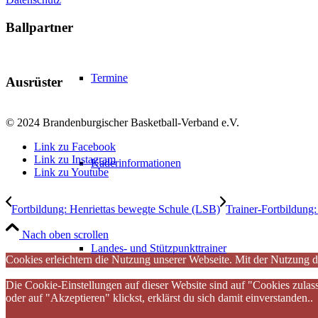
Ballpartner
Termine
Ausrüster
© 2024 Brandenburgischer Basketball-Verband e.V.
Link zu Facebook
Link zu Instagram
Kaderinformationen
Link zu Youtube
Fortbildung: Henriettas bewegte Schule (LSB)
Trainer-Fortbildung
Nach oben scrollen
Landes- und Stützpunkttrainer
Cookies erleichtern die Nutzung unserer Webseite. Mit der Nutzung d
Die Cookie-Einstellungen auf dieser Website sind auf "Cookies zulas
oder auf "Akzeptieren" klickst, erklärst du sich damit einverstanden..