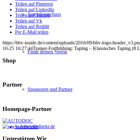
Teilen auf Pinterest
Teilen auf LinkedIn
Jugendausschuss
Teilen auf Tumblr
Teilen auf Vk
Teilen auf Reddit
Per E-Mail teilen
https://bbv-inside.de/content/uploads/2016/09/bbv-logo-header_v3.pn
10-25 16:27:44
Trainer-Fortbildung: Taping – Klassisches Taping (
Finde deinen Verein
Shop
Partner
Sponsoren und Partner
Homepage-Partner
Spielbetrieb
Unterstützen Wir