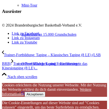
Mini-Tour
Ausrüster
© 2024 Brandenburgischer Basketball-Verband e.V.
Link zu Facebook
Basketball an 15.000 Grundschulen
Link zu Instagram
Link zu Youtube
Trainer-Fortbildung: Taping – Klassisches Taping (8 LE) (LSB
BRB)
Trainer-Fortbildung: Taping – Einführung in das
Offene Mädchen- und Frauenturniere
Kinesiotaping (8 LE)...
Nach oben scrollen
Cookies erleichtern die Nutzung unserer Webseite. Mit der Nutzung
der Webseite erklärst du dich damit einverstanden.
Weitere
Girls Days
Informationen
Akzeptieren
Die Cookie-Einstellungen auf dieser Website sind auf "Cookies
zulassen" eingestellt, um das beste Surferlebnis zu ermöglichen.