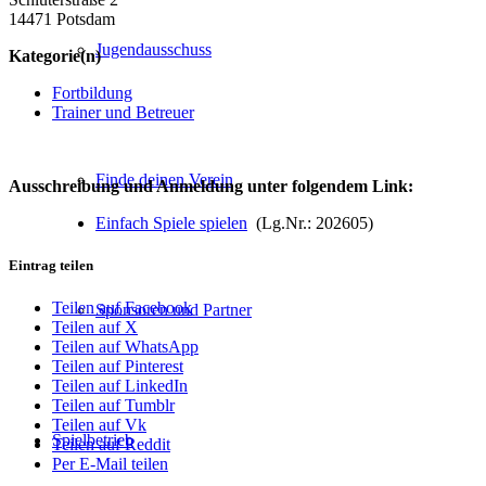
14471 Potsdam
Jugendausschuss
Kategorie(n)
Fortbildung
Trainer und Betreuer
Finde deinen Verein
Ausschreibung und Anmeldung unter folgendem Link:
Einfach Spiele spielen
(Lg.Nr.: 202605)
Eintrag teilen
Teilen auf Facebook
Sponsoren und Partner
Teilen auf X
Teilen auf WhatsApp
Teilen auf Pinterest
Teilen auf LinkedIn
Teilen auf Tumblr
Teilen auf Vk
Spielbetrieb
Teilen auf Reddit
Per E-Mail teilen