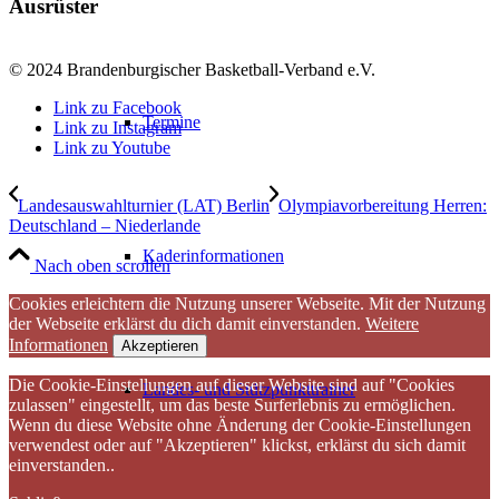
Ausrüster
© 2024 Brandenburgischer Basketball-Verband e.V.
Link zu Facebook
Termine
Link zu Instagram
Link zu Youtube
Landesauswahlturnier (LAT) Berlin
Olympiavorbereitung Herren:
Deutschland – Niederlande
Kaderinformationen
Nach oben scrollen
Cookies erleichtern die Nutzung unserer Webseite. Mit der Nutzung
der Webseite erklärst du dich damit einverstanden.
Weitere
Informationen
Akzeptieren
Die Cookie-Einstellungen auf dieser Website sind auf "Cookies
Landes- und Stützpunkttrainer
zulassen" eingestellt, um das beste Surferlebnis zu ermöglichen.
Wenn du diese Website ohne Änderung der Cookie-Einstellungen
verwendest oder auf "Akzeptieren" klickst, erklärst du sich damit
einverstanden..