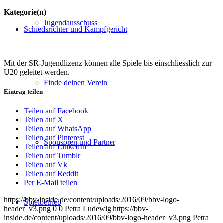
Kategorie(n)
Jugendausschuss
Schiedsrichter und Kampfgericht
Mit der SR-Jugendlizenz können alle Spiele bis einschliesslich zur
U20 geleitet werden.
Finde deinen Verein
Eintrag teilen
Teilen auf Facebook
Teilen auf X
Teilen auf WhatsApp
Teilen auf Pinterest
Sponsoren und Partner
Teilen auf LinkedIn
Teilen auf Tumblr
Teilen auf Vk
Teilen auf Reddit
Per E-Mail teilen
https://bbv-inside.de/content/uploads/2016/09/bbv-logo-
Spielbetrieb
header_v3.png
0
0
Petra Ludewig
https://bbv-
inside.de/content/uploads/2016/09/bbv-logo-header_v3.png
Petra