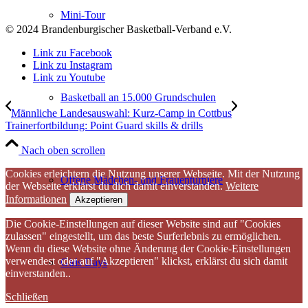
Mini-Tour
© 2024 Brandenburgischer Basketball-Verband e.V.
Link zu Facebook
Link zu Instagram
Link zu Youtube
Basketball an 15.000 Grundschulen
Männliche Landesauswahl: Kurz-Camp in Cottbus
Trainerfortbildung: Point Guard skills & drills
Nach oben scrollen
Cookies erleichtern die Nutzung unserer Webseite. Mit der Nutzung
Offene Mädchen- und Frauenturniere
der Webseite erklärst du dich damit einverstanden.
Weitere
Informationen
Akzeptieren
Die Cookie-Einstellungen auf dieser Website sind auf "Cookies
zulassen" eingestellt, um das beste Surferlebnis zu ermöglichen.
Wenn du diese Website ohne Änderung der Cookie-Einstellungen
verwendest oder auf "Akzeptieren" klickst, erklärst du sich damit
Girls Days
einverstanden..
Schließen