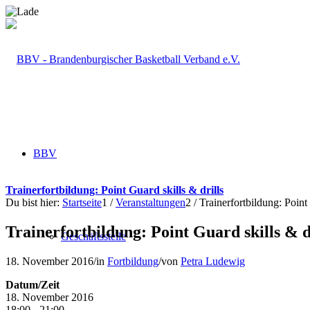
BBV
Trainerfortbildung: Point Guard skills & drills
Du bist hier:
Startseite
1
/
Veranstaltungen
2
/
Trainerfortbildung: Point 
Trainerfortbildung: Point Guard skills & d
Geschäftsstelle
18. November 2016
/
in
Fortbildung
/
von
Petra Ludewig
Datum/Zeit
18. November 2016
18:00 - 21:00