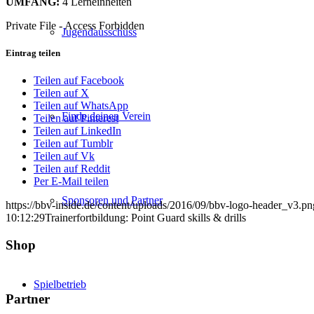
UMFANG:
4 Lerneinheiten
Private File - Access Forbidden
Jugendausschuss
Eintrag teilen
Teilen auf Facebook
Teilen auf X
Teilen auf WhatsApp
Finde deinen Verein
Teilen auf Pinterest
Teilen auf LinkedIn
Teilen auf Tumblr
Teilen auf Vk
Teilen auf Reddit
Per E-Mail teilen
Sponsoren und Partner
https://bbv-inside.de/content/uploads/2016/09/bbv-logo-header_v3.pn
10:12:29
Trainerfortbildung: Point Guard skills & drills
Shop
Spielbetrieb
Partner