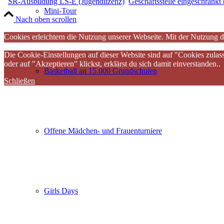
SR-Ausbildung LS-E (Jugendlizenz)
Geschäftsstelle eingeschränkt 
Mini-Tour
Nach oben scrollen
Cookies erleichtern die Nutzung unserer Webseite. Mit der Nutzung d
Die Cookie-Einstellungen auf dieser Website sind auf "Cookies zulas
oder auf "Akzeptieren" klickst, erklärst du sich damit einverstanden..
Basketball an 15.000 Grundschulen
Schließen
Offene Mädchen- und Frauenturniere
Girls Days