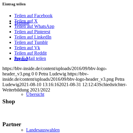
Eintrag teilen
Teilen auf Facebook
Teilen auf X
Termine
Teilen auf WhatsApp
Teilen auf Pinterest
Teilen auf LinkedIn
Teilen auf Tumblr
Teilen auf Vk
Teilen auf Reddit
Per E-Mail teilen
Jugend
https://bbv-inside.de/content/uploads/2016/09/bbv-logo-
header_v3.png
0
0
Petra Ludewig
https://bbv-
inside.de/content/uploads/2016/09/bbv-logo-header_v3.png
Petra
Ludewig
2021-08-10 13:16:16
2021-08-31 12:12:43
Schiedsrichter-
Weiterbildung 2021/2022
Übersicht
Shop
Partner
Landesauswahlen