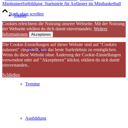
Minitrainerfortbildung: Startspiele für Anfänger im Minibasketball
Nach oben scrollen
Trainer
Cookies erleichtern die Nutzung unserer Webseite. Mit der Nutzung
der Webseite erklärst du dich damit einverstanden.
Weitere
Informationen
Akzeptieren
Die Cookie-Einstellungen auf dieser Website sind auf "Cookies
zulassen" eingestellt, um das beste Surferlebnis zu ermöglichen.
Allgemeines
Wenn du diese Website ohne Änderung der Cookie-Einstellungen
verwendest oder auf "Akzeptieren" klickst, erklärst du sich damit
einverstanden..
Schließen
Termine
Ausbildung