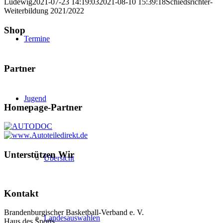
Ludewig
2021-07-23 14:19:03
2021-08-10 15:39:18
Schiedsrichter-
Weiterbildung 2021/2022
Shop
Termine
Partner
Jugend
Homepage-Partner
Unterstützen Wir
Übersicht
Kontakt
Brandenburgischer Basketball-Verband e. V.
Landesauswahlen
Haus des Sports