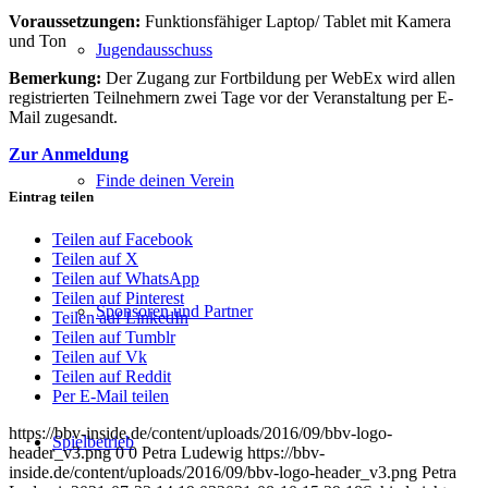
Voraussetzungen:
Funktionsfähiger Laptop/ Tablet mit Kamera
und Ton
Jugendausschuss
Bemerkung:
Der Zugang zur Fortbildung per WebEx wird allen
registrierten Teilnehmern zwei Tage vor der Veranstaltung per E-
Mail zugesandt.
Zur Anmeldung
Finde deinen Verein
Eintrag teilen
Teilen auf Facebook
Teilen auf X
Teilen auf WhatsApp
Teilen auf Pinterest
Sponsoren und Partner
Teilen auf LinkedIn
Teilen auf Tumblr
Teilen auf Vk
Teilen auf Reddit
Per E-Mail teilen
https://bbv-inside.de/content/uploads/2016/09/bbv-logo-
Spielbetrieb
header_v3.png
0
0
Petra Ludewig
https://bbv-
inside.de/content/uploads/2016/09/bbv-logo-header_v3.png
Petra