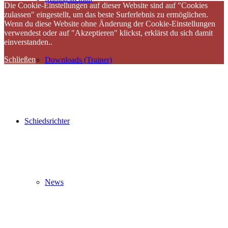
Die Cookie-Einstellungen auf dieser Website sind auf "Cookies
zulassen" eingestellt, um das beste Surferlebnis zu ermöglichen.
Wenn du diese Website ohne Änderung der Cookie-Einstellungen
verwendest oder auf "Akzeptieren" klickst, erklärst du sich damit
einverstanden..
Schließen
Downloads (Trainer)
Schiedsrichter
News