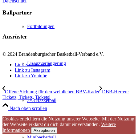
Datenschutz
Ballpartner
Fortbildungen
Ausrüster
© 2024 Brandenburgischer Basketball-Verband e.V.
Lizenzverlängerung
Link zu Facebook
Link zu Instagram
Link zu Youtube
Offene Sichtung für den weiblichen BBV-Kader
DBB-Herren:
Tickets, Tickets, Tickets!
3×3 Basketball
Nach oben scrollen
Cookies erleichtern die Nutzung unserer Webseite. Mit der Nutzung
der Webseite erklärst du dich damit einverstanden.
Weitere
Informationen
Akzeptieren
Minibasketball