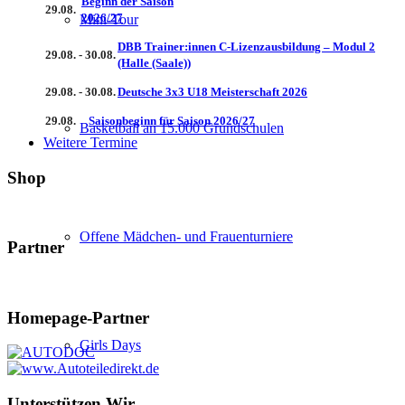
Beginn der Saison
29.08.
2026/27
Mini-Tour
DBB Trainer:innen C-Lizenzausbildung – Modul 2
29.08. - 30.08.
(Halle (Saale))
29.08. - 30.08.
Deutsche 3x3 U18 Meisterschaft 2026
29.08.
Saisonbeginn für Saison 2026/27
Basketball an 15.000 Grundschulen
Weitere Termine
Shop
Offene Mädchen- und Frauenturniere
Partner
Homepage-Partner
Girls Days
Unterstützen Wir