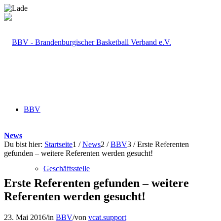
BBV
News
Du bist hier:
Startseite
1
/
News
2
/
BBV
3
/
Erste Referenten
gefunden – weitere Referenten werden gesucht!
Geschäftsstelle
Erste Referenten gefunden – weitere
Referenten werden gesucht!
23. Mai 2016
/
in
BBV
/
von
vcat.support