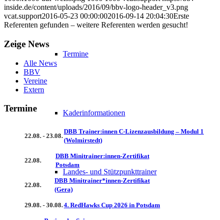
inside.de/content/uploads/2016/09/bbv-logo-header_v3.png
vcat.support
2016-05-23 00:00:00
2016-09-14 20:04:30
Erste
Referenten gefunden – weitere Referenten werden gesucht!
Zeige News
Termine
Alle News
BBV
Vereine
Extern
Termine
Kaderinformationen
DBB Trainer:innen C-Lizenzausbildung – Modul 1
22.08. - 23.08.
(Wolmirstedt)
DBB Minitrainer:innen-Zertifikat
22.08.
Potsdam
Landes- und Stützpunkttrainer
DBB Minitrainer*innen-Zertifikat
22.08.
(Gera)
29.08. - 30.08.
4. RedHawks Cup 2026 in Potsdam