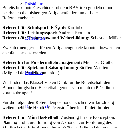
Präsidium
Bereits bekannte Gesichter sind dem BBV treu geblieben und
bearbeiten die bisherigen Aufgabenfelder nun auf der
Referentenebene:
Referent für Schulsport:
KÃ¡roly Koritnik,
Referent für Leistungssport:
Andreas Bernhardt,
Referent für Traineraus- und Weiterbildung:
Sebastian Müller.
Referenten
Zwei der neu geschaffenen Aufgabengebiete konnten inzwischen
ebenfalls besetzt werden:
Referentin für Fördermittelmanagement:
Michaela Grothe
Referent für Spiel- und Saisonplanung:
Steffen Maerten
Spielleiter
(Mitglied der Spielkommission)
Wir finden das Klasse! Vielen Dank für die Bereitschaft den
Brandenburgischen Basketball gemeinsam mit dem Präsidium
voranzubringen!
Für die folgenden Referentenpositionen suchen wir kurzfristig
Rechtsausschuss
weitere helfende Hände. Eine erste Übersicht findet Ihr hier:
Referent für Mini-Basketball:
Zuständig für die Konzeption,
Planung und Durchführung von Aktionen zur Förderung des
Minibasketballs in Brandenburg. Er/Sie ist Mitglied der noch zu