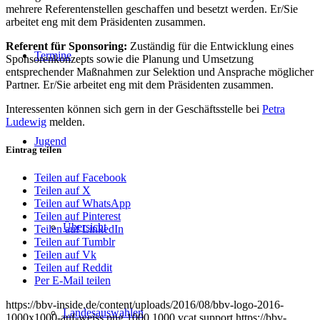
mehrere Referentenstellen geschaffen und besetzt werden. Er/Sie
arbeitet eng mit dem Präsidenten zusammen.
Referent für Sponsoring:
Zuständig für die Entwicklung eines
Termine
Sponsorenkonzepts sowie die Planung und Umsetzung
entsprechender Maßnahmen zur Selektion und Ansprache möglicher
Partner. Er/Sie arbeitet eng mit dem Präsidenten zusammen.
Interessenten können sich gern in der Geschäftsstelle bei
Petra
Ludewig
melden.
Jugend
Eintrag teilen
Teilen auf Facebook
Teilen auf X
Teilen auf WhatsApp
Teilen auf Pinterest
Übersicht
Teilen auf LinkedIn
Teilen auf Tumblr
Teilen auf Vk
Teilen auf Reddit
Per E-Mail teilen
https://bbv-inside.de/content/uploads/2016/08/bbv-logo-2016-
Landesauswahlen
1000x1000-auf-weiss.png
1000
1000
vcat.support
https://bbv-