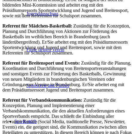
bildenden Mini-Kommission und arbeitet eng mit den
Präsidiumsressorts Sportentwicklung und Jugend und Breitensport,
Jugendausschuss
sowie mit dem Referenten für Schulsport zusammen.
Referent für Mädchen-Basketball:
Zuständig für die Konzeption,
Planung und Durchführung von Aktionen zur Förderung des
Basketballs im weiblichen Bereich in Brandenburg (auch
länderübergreifend). Er/Sie arbeitet eng mit den Präsidiumsressorts
Sportentwicklung und Jugend und Breitensport, sowie mit dem
Finde deinen Verein
Referenten für Schulsport zusammen.
Referent für Breitensport und Events:
Zuständig für die Planung,
Koordination und Durchführung von Breitensportveranstaltungen
und sonstigen Events zur Förderung des Basketballs, Gewinnung
von neuen Mitgliedern in brandenburgischen Vereinen oder
Gründung neuer Vereine in Brandenburg. Er/Sie arbeitet eng mit
Sponsoren und Partner
dem Präsidiumsressort Jugend und Breitensport zusammen.
Referent für Verbandskommunikation:
Zuständig für die
Konzeption, Planung und Implementierung einer
Verbandskommunikation, die den aktuellen Anforderungen eines
Sportverbands entspricht. Das schließt die Einbindung aller
Spielbetrieb
relevanten Kanäle (Social Media, traditionelle Presse, Newsletter,
Events) ein, die geeignet sind, die Kommunikation zwischen allen
Beteiligten zu unterstützen. In diesem Bereich können je nach Fokus