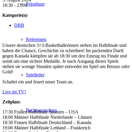
Präsidium
18:30 - 23:00
Kategorie(n)
DBB
Referenten
Unsere deutschen 3×3-Basketballerinnen stehen im Halbfinale und
haben die Chance, Geschichte zu schreiben! Im packenden Duell
gegen Kanada kämpfen sie ab 18:30 um den Einzug ins Finale und
somit um eine sichere Medaille. Je nach Ausgang dieses Spiels
stehen sie wenige Stunden später entweder im Spiel um Bronze oder
Gold!
Spielleiter
Schaltet ein und feuert unser Team an.
Live im TV!
Zeitplan:
Rechtsausschuss
17:30 Frauen Halbfinale
Spanien
–
USA
18:00 Männer Halbfinale
Niederlande
–
Litauen
18:30 Frauen Halbfinale
Deutschland
–
Kanada
19:00 Männer Halbfinale
Lettland
–
Frankreich