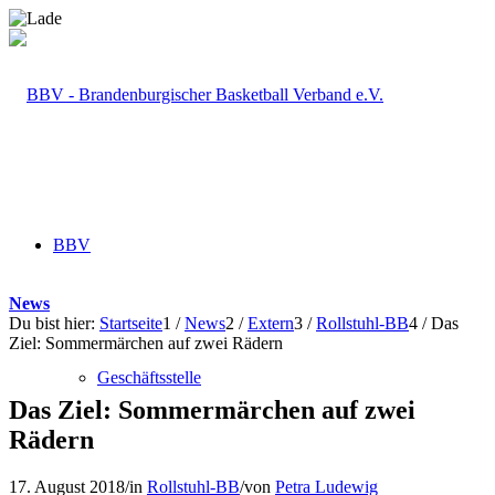
BBV
News
Du bist hier:
Startseite
1
/
News
2
/
Extern
3
/
Rollstuhl-BB
4
/
Das
Ziel: Sommermärchen auf zwei Rädern
Geschäftsstelle
Das Ziel: Sommermärchen auf zwei
Rädern
17. August 2018
/
in
Rollstuhl-BB
/
von
Petra Ludewig