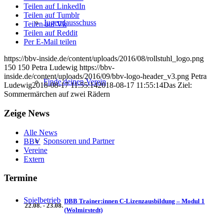
Teilen auf LinkedIn
Teilen auf Tumblr
Jugendausschuss
Teilen auf Vk
Teilen auf Reddit
Per E-Mail teilen
https://bbv-inside.de/content/uploads/2016/08/rollstuhl_logo.png
150
150
Petra Ludewig
https://bbv-
inside.de/content/uploads/2016/09/bbv-logo-header_v3.png
Petra
Finde deinen Verein
Ludewig
2018-08-17 11:55:14
2018-08-17 11:55:14
Das Ziel:
Sommermärchen auf zwei Rädern
Zeige News
Alle News
Sponsoren und Partner
BBV
Vereine
Extern
Termine
Spielbetrieb
DBB Trainer:innen C-Lizenzausbildung – Modul 1
22.08. - 23.08.
(Wolmirstedt)