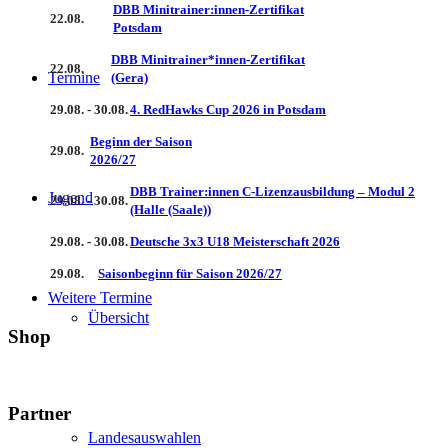
DBB Minitrainer:innen-Zertifikat
22.08.
Potsdam
DBB Minitrainer*innen-Zertifikat
22.08.
Termine
(Gera)
29.08. - 30.08.
4. RedHawks Cup 2026 in Potsdam
Beginn der Saison
29.08.
2026/27
DBB Trainer:innen C-Lizenzausbildung – Modul 2
Jugend
29.08. - 30.08.
(Halle (Saale))
29.08. - 30.08.
Deutsche 3x3 U18 Meisterschaft 2026
29.08.
Saisonbeginn für Saison 2026/27
Weitere Termine
Übersicht
Shop
Partner
Landesauswahlen