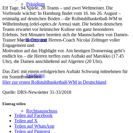
Präsidium
Elf Tage, 94 Spiele, 28 Teams – und zwei Weltmeister. Die
Vorfreude wächst: In Hamburg findet vom 16. bis 26. August –
erstmalig auf deutschen Boden – die Rollstuhlbasketball-WM in
Wilhelmsburg (edel-optics.de Arena) statt. Die beiden deutschen
Teams erwartet vor heimischer Kulisse ein ganz besonderes
Erlebnis. Seit Monaten bereiten sich die Mannschaften von Damen-
Referenten
Trainer Martin Otto und Herren-Coach Nicolai Zeltinger voller
Engagement und
Motivation auf das Highlight vor. Am heutigen Donnerstag geht’s
endlich los – die Herren treffen zum Auftakt auf Marokko (17.45
Uhr), die Damen anschließend auf Algerien (20 Uhr).
Das Ziel: mit einem erfolgreichen Auftakt Schwung mitnehmen für
Spielleiter
ein Sommermärchen.
Hier zur ersten Rollstuhlbasketball-WM in Deutschland
Quelle: DRS-Newsletter 31-33/2018
Eintrag teilen
Rechtsausschuss
Teilen auf Facebook
Teilen auf X
Teilen auf WhatsApp
Teilen auf Pinterest