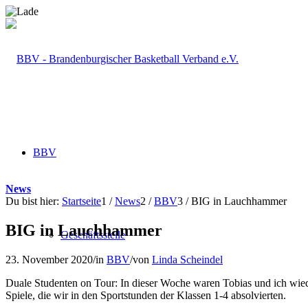
BBV
News
Du bist hier:
Startseite
1
/
News
2
/
BBV
3
/
BIG in Lauchhammer
BIG in Lauchhammer
Geschäftsstelle
23. November 2020
/
in
BBV
/
von
Linda Scheindel
Duale Studenten on Tour: In dieser Woche waren Tobias und ich wie
Spiele, die wir in den Sportstunden der Klassen 1-4 absolvierten.