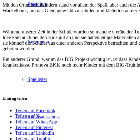
Präsidium
Mit den Grundschulkindern stand vor allem der Spaß, aber auch die A
Wackelbank, um das Gleichgewicht zu schulen und kletterten an der
Während unserer Zeit in der Schule wurden so manche Geräte der Tur
Idee kam auch bei den Kids gut an und sie hatten einige Materialien 
Referenten
sie können die Schüler aus einer anderen Perspektive betrachten un
geboten werden.
Ein anderer Grund, warum das BIG-Projekt wichtig ist, ist dass Kind
Krankenkasse Pronova BKK noch mehr Kinder mit dem BIG-Training z
Spielleiter
Eintrag teilen
Teilen auf Facebook
Teilen auf X
Rechtsausschuss
Teilen auf WhatsApp
Teilen auf Pinterest
Teilen auf LinkedIn
Teilen auf Tumblr