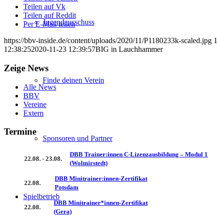
Teilen auf Vk
Teilen auf Reddit
Jugendausschuss
Per E-Mail teilen
https://bbv-inside.de/content/uploads/2020/11/P1180233k-scaled.jpg
12:38:25
2020-11-23 12:39:57
BIG in Lauchhammer
Zeige News
Finde deinen Verein
Alle News
BBV
Vereine
Extern
Termine
Sponsoren und Partner
DBB Trainer:innen C-Lizenzausbildung – Modul 1
22.08. - 23.08.
(Wolmirstedt)
DBB Minitrainer:innen-Zertifikat
22.08.
Potsdam
Spielbetrieb
DBB Minitrainer*innen-Zertifikat
22.08.
(Gera)