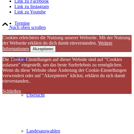
Link zu Facebook
Link zu Instagram
Link zu Youtube
Termine
Nach oben scrollen
Cookies erleichtern die Nutzung unserer Webseite. Mit der Nutzung
der Webseite erklärst du dich damit einverstanden.
Weitere
Informationen
Akzeptieren
Jugend
Die Cookie-Einstellungen auf dieser Website sind auf "Cookies
zulassen" eingestellt, um das beste Surferlebnis zu ermöglichen.
Wenn du diese Website ohne Änderung der Cookie-Einstellungen
verwendest oder auf "Akzeptieren" klickst, erklärst du sich damit
einverstanden..
Schließen
Übersicht
Landesauswahlen