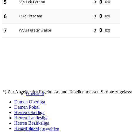
Termine
Jugend
*) Zur Anzeige der Ergebnisse und Tabellen müssen Skripte zugelasse
Übersicht
Damen Oberliga
Damen Pokal
Herren Oberliga
Herren Landesliga
Herren Bezirksliga
Herren Pokal
Landesauswahlen