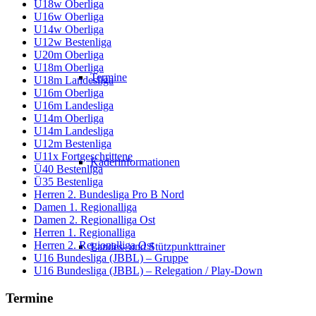
U18w Oberliga
U16w Oberliga
U14w Oberliga
U12w Bestenliga
U20m Oberliga
U18m Oberliga
Termine
U18m Landesliga
U16m Oberliga
U16m Landesliga
U14m Oberliga
U14m Landesliga
U12m Bestenliga
U11x Fortgeschrittene
Kaderinformationen
Ü40 Bestenliga
Ü35 Bestenliga
Herren 2. Bundesliga Pro B Nord
Damen 1. Regionalliga
Damen 2. Regionalliga Ost
Herren 1. Regionalliga
Herren 2. Regionalliga Ost
Landes- und Stützpunkttrainer
U16 Bundesliga (JBBL) – Gruppe
U16 Bundesliga (JBBL) – Relegation / Play-Down
Termine