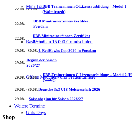
Mini-Tour
DBB Trainer:innen C-Lizenzausbildung – Modul 1
22.08. - 23.08.
(Wolmirstedt)
DBB Minitrainer:innen-Zertifikat
22.08.
Potsdam
DBB Minitrainer*innen-Zertifikat
22.08.
(Gera)
Basketball an 15.000 Grundschulen
29.08. - 30.08.
4. RedHawks Cup 2026 in Potsdam
Beginn der Saison
29.08.
2026/27
DBB Trainer:innen C-Lizenzausbildung – Modul 2 (H
Offene Mädchen- und Frauenturniere
29.08. - 30.08.
(Saale))
29.08. - 30.08.
Deutsche 3x3 U18 Meisterschaft 2026
29.08.
Saisonbeginn für Saison 2026/27
Weitere Termine
Girls Days
Shop