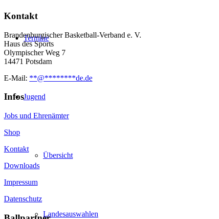
Kontakt
Brandenburgischer Basketball-Verband e. V.
Termine
Haus des Sports
Olympischer Weg 7
14471 Potsdam
E-Mail:
**
@
********
de.de
Infos
Jugend
Jobs und Ehrenämter
Shop
Kontakt
Übersicht
Downloads
Impressum
Datenschutz
Landesauswahlen
Ballpartner