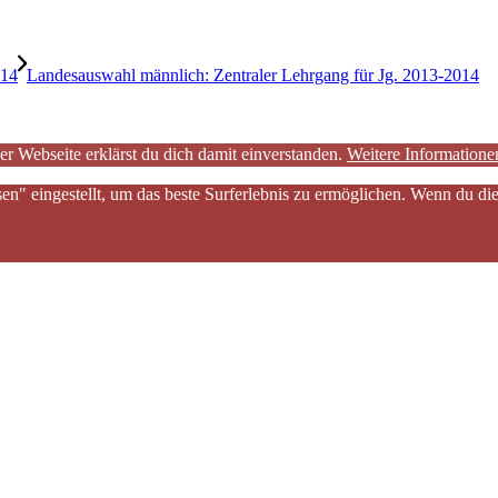
014
Landesauswahl männlich: Zentraler Lehrgang für Jg. 2013-2014
er Webseite erklärst du dich damit einverstanden.
Weitere Informatione
sen" eingestellt, um das beste Surferlebnis zu ermöglichen. Wenn du 