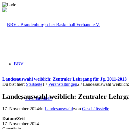
BBV
Landesauswahl weiblich: Zentraler Lehrgang für Jg. 2011-2013
Du bist hier:
Startseite
1
/
Veranstaltungen
2
/
Landesauswahl weiblich:
Landesauswahl weiblich: Zentraler Lehrga
Geschäftsstelle
17. November 2024
/
in
Landesauswahl
/
von
Geschäftsstelle
Datum/Zeit
17. November 2024
Ganztägig