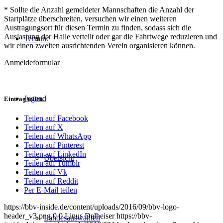
* Sollte die Anzahl gemeldeter Mannschaften die Anzahl der
Startplätze überschreiten, versuchen wir einen weiteren
Austragungsort für diesen Termin zu finden, sodass sich die
Auslastung der Halle verteilt oder gar die Fahrtwege reduzieren und
Termine
wir einen zweiten ausrichtenden Verein organisieren können.
Anmeldeformular
Jugend
Eintrag teilen
Teilen auf Facebook
Teilen auf X
Teilen auf WhatsApp
Teilen auf Pinterest
Teilen auf LinkedIn
Übersicht
Teilen auf Tumblr
Teilen auf Vk
Teilen auf Reddit
Per E-Mail teilen
https://bbv-inside.de/content/uploads/2016/09/bbv-logo-
header_v3.png
0
0
Linus Dalheiser
https://bbv-
Landesauswahlen