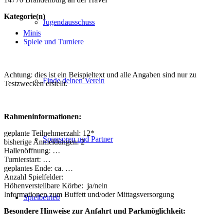
Kategorie(n)
Jugendausschuss
Minis
Spiele und Turniere
Achtung: dies ist ein Beispieltext und alle Angaben sind nur zu
Finde deinen Verein
Testzwecken erstellt.
Rahmeninformationen:
geplante Teilnehmerzahl: 12*
Sponsoren und Partner
bisherige Anmeldungen: 2
Hallenöffnung: …
Turnierstart: …
geplantes Ende: ca. …
Anzahl Spielfelder:
Höhenverstellbare Körbe: ja/nein
Informationen zum Buffett und/oder Mittagsversorgung
Spielbetrieb
Besondere Hinweise zur Anfahrt und Parkmöglichkeit: