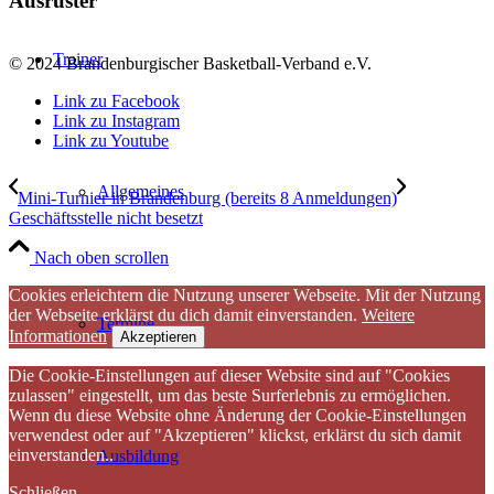
Ausrüster
Trainer
© 2024 Brandenburgischer Basketball-Verband e.V.
Link zu Facebook
Link zu Instagram
Link zu Youtube
Allgemeines
Mini-Turnier in Brandenburg (bereits 8 Anmeldungen)
Geschäftsstelle nicht besetzt
Nach oben scrollen
Cookies erleichtern die Nutzung unserer Webseite. Mit der Nutzung
der Webseite erklärst du dich damit einverstanden.
Weitere
Termine
Informationen
Akzeptieren
Die Cookie-Einstellungen auf dieser Website sind auf "Cookies
zulassen" eingestellt, um das beste Surferlebnis zu ermöglichen.
Wenn du diese Website ohne Änderung der Cookie-Einstellungen
verwendest oder auf "Akzeptieren" klickst, erklärst du sich damit
einverstanden..
Ausbildung
Schließen