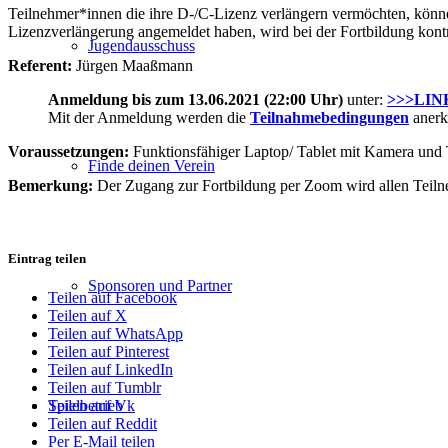
Teilnehmer*innen die ihre D-/C-Lizenz verlängern vermöchten, könne
Lizenzverlängerung angemeldet haben, wird bei der Fortbildung kontro
Jugendausschuss
Referent:
Jürgen Maaßmann
Anmeldung
bis zum 13.06.2021
(22:00 Uhr)
unter:
>>>LIN
Mit der Anmeldung werden die
Teilnahmebedingungen
anerk
Voraussetzungen:
Funktionsfähiger Laptop/ Tablet mit Kamera und
Finde deinen Verein
Bemerkung:
Der Zugang zur Fortbildung per Zoom wird allen Teilne
Eintrag teilen
Sponsoren und Partner
Teilen auf Facebook
Teilen auf X
Teilen auf WhatsApp
Teilen auf Pinterest
Teilen auf LinkedIn
Teilen auf Tumblr
Spielbetrieb
Teilen auf Vk
Teilen auf Reddit
Per E-Mail teilen