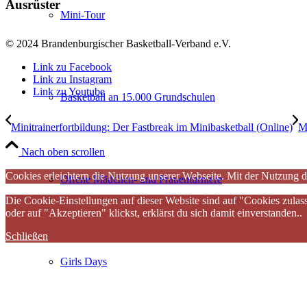
Ausrüster
Mini-Tour
© 2024 Brandenburgischer Basketball-Verband e.V.
Link zu Facebook
Link zu Instagram
Link zu Youtube
Basketball an 15.000 Grundschulen
Minitrainerfortbildung: Der Fastbreak im Minibasketball (Online)
Mi
Nach oben scrollen
Cookies erleichtern die Nutzung unserer Webseite. Mit der Nutzung d
Offene Mädchen- und Frauenturniere
Die Cookie-Einstellungen auf dieser Website sind auf "Cookies zulas
oder auf "Akzeptieren" klickst, erklärst du sich damit einverstanden..
Schließen
Girls Days