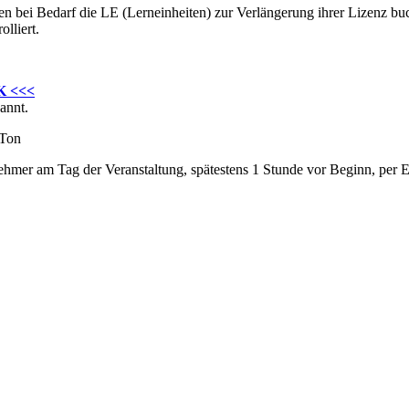
n bei Bedarf die LE (Lerneinheiten) zur Verlängerung ihrer Lizenz bu
lliert.
K <<<
annt.
 Ton
hmer am Tag der Veranstaltung, spätestens 1 Stunde vor Beginn, per E