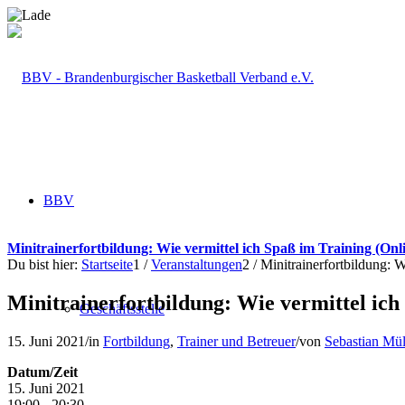
BBV
Minitrainerfortbildung: Wie vermittel ich Spaß im Training (Onl
Du bist hier:
Startseite
1
/
Veranstaltungen
2
/
Minitrainerfortbildung: W
Minitrainerfortbildung: Wie vermittel ich
Geschäftsstelle
15. Juni 2021
/
in
Fortbildung
,
Trainer und Betreuer
/
von
Sebastian Mül
Datum/Zeit
15. Juni 2021
19:00 - 20:30