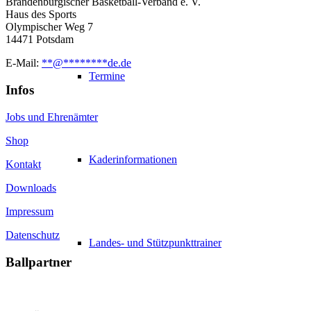
Brandenburgischer Basketball-Verband e. V.
Haus des Sports
Olympischer Weg 7
14471 Potsdam
E-Mail:
**
@
********
de.de
Termine
Infos
Jobs und Ehrenämter
Shop
Kaderinformationen
Kontakt
Downloads
Impressum
Datenschutz
Landes- und Stützpunkttrainer
Ballpartner