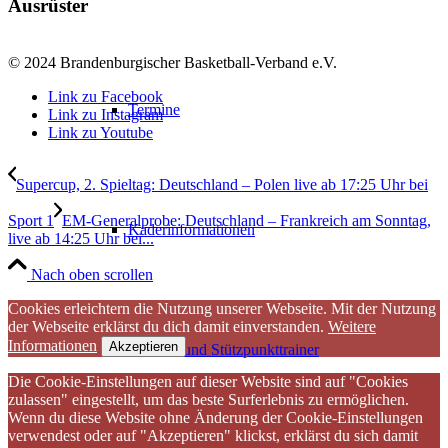
Ausrüster
© 2024 Brandenburgischer Basketball-Verband e.V.
Link zu Facebook
Termine
Link zu Instagram
Link zu Youtube
Supercup, 2. Spieltag: Deutschland – Polen live ab 17:25 Uhr bei
Sport 1
EM-Generalprobe: Deutschland – Frankreich am Sonntag,
Kaderinformationen
live ab 14:25 Uhr bei...
Nach oben scrollen
Cookies erleichtern die Nutzung unserer Webseite. Mit der Nutzung
der Webseite erklärst du dich damit einverstanden.
Weitere
Informationen
Akzeptieren
Landes- und Stützpunkttrainer
Die Cookie-Einstellungen auf dieser Website sind auf "Cookies
zulassen" eingestellt, um das beste Surferlebnis zu ermöglichen.
Wenn du diese Website ohne Änderung der Cookie-Einstellungen
verwendest oder auf "Akzeptieren" klickst, erklärst du sich damit