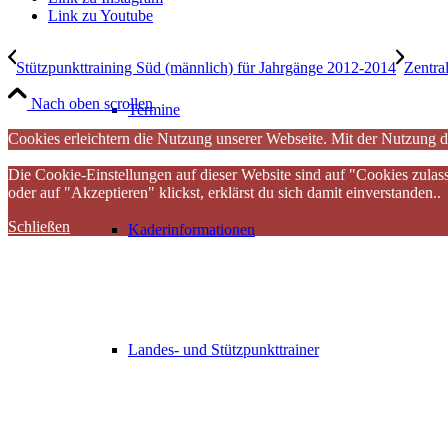
Link zu Youtube
Stützpunkttraining Süd (männlich) für Jahrgänge 2012-2014
Zentra
Nach oben scrollen
Termine
Cookies erleichtern die Nutzung unserer Webseite. Mit der Nutzung d
Die Cookie-Einstellungen auf dieser Website sind auf "Cookies zulas
oder auf "Akzeptieren" klickst, erklärst du sich damit einverstanden..
Schließen
Kaderinformationen
Landes- und Stützpunkttrainer