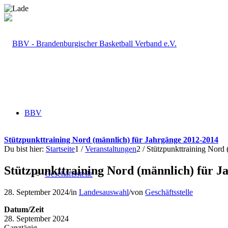
BBV
Stützpunkttraining Nord (männlich) für Jahrgänge 2012-2014
Du bist hier:
Startseite
1
/
Veranstaltungen
2
/
Stützpunkttraining Nord
Stützpunkttraining Nord (männlich) für J
Geschäftsstelle
28. September 2024
/
in
Landesauswahl
/
von
Geschäftsstelle
Datum/Zeit
28. September 2024
Ganztägig