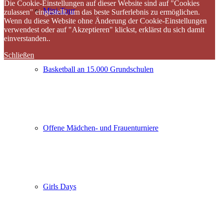
Die Cookie-Einstellungen auf dieser Website sind auf "Cookies
Mini-Tour
zulassen" eingestellt, um das beste Surferlebnis zu ermöglichen.
Wenn du diese Website ohne Änderung der Cookie-Einstellungen
verwendest oder auf "Akzeptieren" klickst, erklärst du sich damit
einverstanden..
Schließen
Basketball an 15.000 Grundschulen
Offene Mädchen- und Frauenturniere
Girls Days