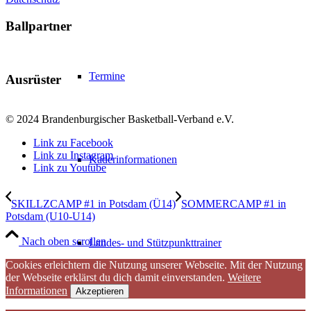
Ballpartner
Termine
Ausrüster
© 2024 Brandenburgischer Basketball-Verband e.V.
Link zu Facebook
Link zu Instagram
Kaderinformationen
Link zu Youtube
SKILLZCAMP #1 in Potsdam (Ü14)
SOMMERCAMP #1 in
Potsdam (U10-U14)
Nach oben scrollen
Landes- und Stützpunkttrainer
Cookies erleichtern die Nutzung unserer Webseite. Mit der Nutzung
der Webseite erklärst du dich damit einverstanden.
Weitere
Informationen
Akzeptieren