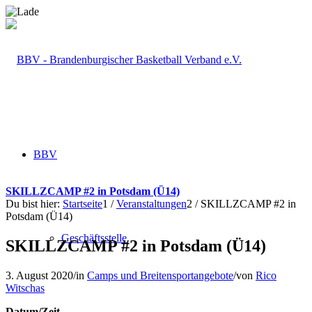
BBV
SKILLZCAMP #2 in Potsdam (Ü14)
Du bist hier:
Startseite
1
/
Veranstaltungen
2
/
SKILLZCAMP #2 in
Potsdam (Ü14)
Geschäftsstelle
SKILLZCAMP #2 in Potsdam (Ü14)
3. August 2020
/
in
Camps und Breitensportangebote
/
von
Rico
Witschas
Datum/Zeit