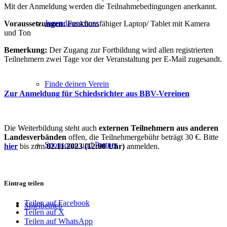
Mit der Anmeldung werden die Teilnahmebedingungen anerkannt.
Jugendausschuss
Voraussetzungen:
Funktionsfähiger Laptop/ Tablet mit Kamera
und Ton
Bemerkung:
Der Zugang zur Fortbildung wird allen registrierten
Teilnehmern zwei Tage vor der Veranstaltung per E-Mail zugesandt.
Finde deinen Verein
Zur Anmeldung für Schiedsrichter aus BBV-Vereinen
Die Weiterbildung steht auch
externen Teilnehmern aus anderen
Landesverbänden
offen, die Teilnehmergebühr beträgt 30 €. Bitte
Sponsoren und Partner
hier
bis zum
02.11.2023 (12:00 Uhr)
anmelden.
Eintrag teilen
Teilen auf Facebook
Spielbetrieb
Teilen auf X
Teilen auf WhatsApp