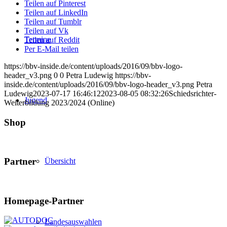
Teilen auf Pinterest
Teilen auf LinkedIn
Teilen auf Tumblr
Teilen auf Vk
Termine
Teilen auf Reddit
Per E-Mail teilen
https://bbv-inside.de/content/uploads/2016/09/bbv-logo-
header_v3.png
0
0
Petra Ludewig
https://bbv-
inside.de/content/uploads/2016/09/bbv-logo-header_v3.png
Petra
Ludewig
2023-07-17 16:46:12
2023-08-05 08:32:26
Schiedsrichter-
Jugend
Weiterbildung 2023/2024 (Online)
Shop
Partner
Übersicht
Homepage-Partner
Landesauswahlen