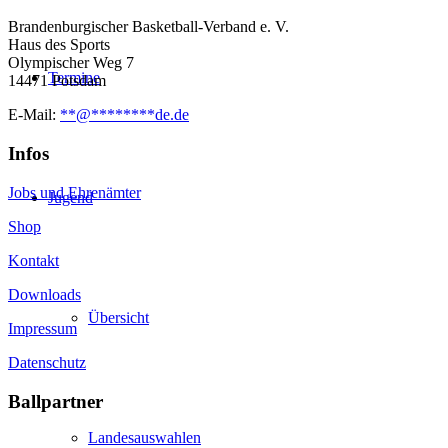
Brandenburgischer Basketball-Verband e. V.
Haus des Sports
Olympischer Weg 7
Termine
14471 Potsdam
E-Mail:
**
@
********
de.de
Infos
Jobs und Ehrenämter
Jugend
Shop
Kontakt
Downloads
Übersicht
Impressum
Datenschutz
Ballpartner
Landesauswahlen