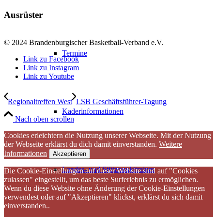
Ausrüster
© 2024 Brandenburgischer Basketball-Verband e.V.
Termine
Link zu Facebook
Link zu Instagram
Link zu Youtube
Regionaltreffen West
LSB Geschäftsführer-Tagung
Kaderinformationen
Nach oben scrollen
Cookies erleichtern die Nutzung unserer Webseite. Mit der Nutzung
der Webseite erklärst du dich damit einverstanden.
Weitere
Informationen
Akzeptieren
Landes- und Stützpunkttrainer
Die Cookie-Einstellungen auf dieser Website sind auf "Cookies
zulassen" eingestellt, um das beste Surferlebnis zu ermöglichen.
Wenn du diese Website ohne Änderung der Cookie-Einstellungen
verwendest oder auf "Akzeptieren" klickst, erklärst du sich damit
einverstanden..