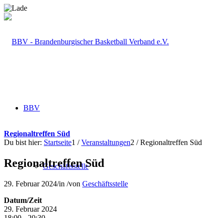
BBV
Regionaltreffen Süd
Du bist hier:
Startseite
1
/
Veranstaltungen
2
/
Regionaltreffen Süd
Regionaltreffen Süd
Geschäftsstelle
29. Februar 2024
/
in
/
von
Geschäftsstelle
Datum/Zeit
29. Februar 2024
18:00 - 20:30