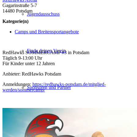
Gagarinstraße 5-7
14480 Potsdam
Jugendausschuss
Kategorie(n)
Camps und Breitensportangebote
Finde deinen Verein
RedHawks SOMMERCAMP #3 in Potsdam
Täglich 9-13:00 Uhr
Für Kinder unter 12 Jahren
Anbieter: RedHawks Potsdam
Anmeldungen:
https://redhawks-potsdam.de/mitglied-
Sponsoren und Partner
werden/sommercamp/
Spielbetrieb