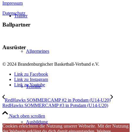
Impressum
Datenschutz
Trainer
Ballpartner
Ausrüster
Allgemeines
© 2024 Brandenburgischer Basketball-Verband e.V.
Link zu Facebook
Link zu Instagram
Link zu Youtube
Termine
RedHawks SOMMERCAMP #2 in Potsdam (U14-U20)
RedHawks SOMMERCAMP #3 in Potsdam (U14-U20)
Nach oben scrollen
Ausbildung
Cookies erleichtern die Nutzung unserer Webseite. Mit der Nutzung
der Webseite erklärst du dich damit einverstanden.
Weitere