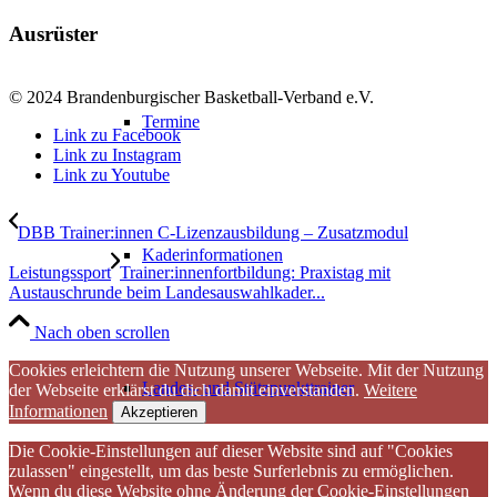
Ausrüster
© 2024 Brandenburgischer Basketball-Verband e.V.
Termine
Link zu Facebook
Link zu Instagram
Link zu Youtube
DBB Trainer:innen C-Lizenzausbildung – Zusatzmodul
Kaderinformationen
Leistungssport
Trainer:innenfortbildung: Praxistag mit
Austauschrunde beim Landesauswahlkader...
Nach oben scrollen
Cookies erleichtern die Nutzung unserer Webseite. Mit der Nutzung
Landes- und Stützpunkttrainer
der Webseite erklärst du dich damit einverstanden.
Weitere
Informationen
Akzeptieren
Die Cookie-Einstellungen auf dieser Website sind auf "Cookies
zulassen" eingestellt, um das beste Surferlebnis zu ermöglichen.
Wenn du diese Website ohne Änderung der Cookie-Einstellungen