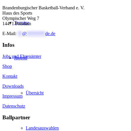
Brandenburgischer Basketball-Verband e. V.
Haus des Sports
Olympischer Weg 7
Termine
14471 Potsdam
E-Mail:
**
@
********
de.de
Infos
Jobs und Ehrenämter
Jugend
Shop
Kontakt
Downloads
Übersicht
Impressum
Datenschutz
Ballpartner
Landesauswahlen