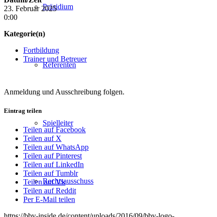
Präsidium
23. Februar 2025
0:00
Kategorie(n)
Fortbildung
Trainer und Betreuer
Referenten
Anmeldung und Ausschreibung folgen.
Eintrag teilen
Spielleiter
Teilen auf Facebook
Teilen auf X
Teilen auf WhatsApp
Teilen auf Pinterest
Teilen auf LinkedIn
Teilen auf Tumblr
Rechtsausschuss
Teilen auf Vk
Teilen auf Reddit
Per E-Mail teilen
https://bbv-inside.de/content/uploads/2016/09/bbv-logo-