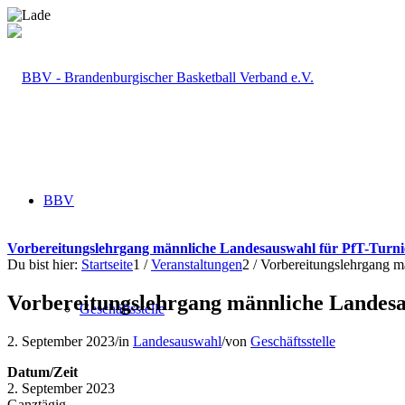
BBV
Vorbereitungslehrgang männliche Landesauswahl für PfT-Turni
Du bist hier:
Startseite
1
/
Veranstaltungen
2
/
Vorbereitungslehrgang m
Vorbereitungslehrgang männliche Landesa
Geschäftsstelle
2. September 2023
/
in
Landesauswahl
/
von
Geschäftsstelle
Datum/Zeit
2. September 2023
Ganztägig